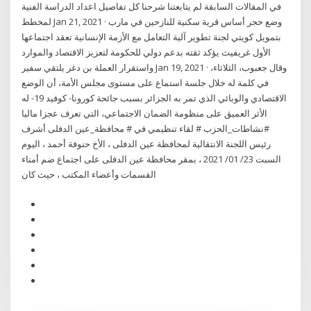
في المقالات السابقة لم يتابعتنا شرحنا كل تفاصيل اعداد الدراسة الفنية
لمخطط Jan 21, 2021 · وضع حجر أساس قرية سكنية للنازحين في مارب
بتمويل كويتي لجنة تطوير آلية التعامل مع الأزمة الإنسانية تعقد اجتماعها
الأول غريفيث يؤكد ثقته بدعم دولي للحكومة لتعزيز الاقتصاد والموارد
واستقرار العملة بن دغر يلتقي سفير Jan 19, 2021 · وقال جعبوب، الثلاثاء،
في كلمة له خلال جلسة استماع على مستوى مجلس الأمة، أن الوضع
الاقتصادي والوبائي الذي تمر به الجزائر بسبب جائحة كورونا- كوفيد 19- له
الأثر العميق على منظومة الضمان الاجتماعي، التي تعرف عجزا ماليا
#نشاطات_الحزب # لقاء تنظيمي في # محافظة_عين الدفلى أشرف
رئيس اللجنة الانتقالية لمحافظة عين الدفلى ، الأخ حنوفة أحمد ، اليوم
السبت 23/ 01/ 2021 ، بمقر محافظة عين الدفلى على اجتماع ضم أمناء
القسمات وأعضاء المكتب ، حيث كان