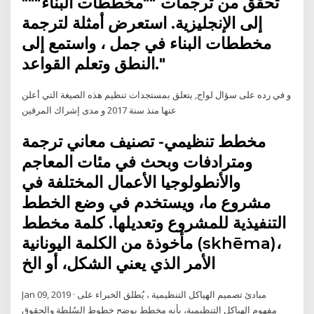
"تحقق من ترجمات ""مخططات البناء""
إلى الإنجليزية. استعرض أمثلة لترجمة
مخططات البناء في جمل ، واستمع إلى
النطق وتعلم القواعد."
و في رده على سؤال لواج, يتعلق بمستجدات تنظيم هذه الصيغة التي أعلن
عنها منذ سنة 2017 و مدى إشراك المرقين
مخطط تنظيمي- تصنيف معاني ترجمة
ومترادفات وبحث في مئات المعاجم
والأنطولوجيا الأعمال المختلفة في
مشروع ما، ويستخدم في وضع الخطط
التنفيذية للمشروع وتعديلها. كلمة مخطط
مأخوذة من الكلمة اليونانية (skhēma)،
الأمر الذي يعني الشكل، أو الخ
Jan 09, 2019 · مبادئ تصميم الهياكل التنظيمية ، يُطلق الخبراء على
مفهوم الهياكل التنظيمية، بأنه مخطط يوضح خطوط السُلطة والحقوق