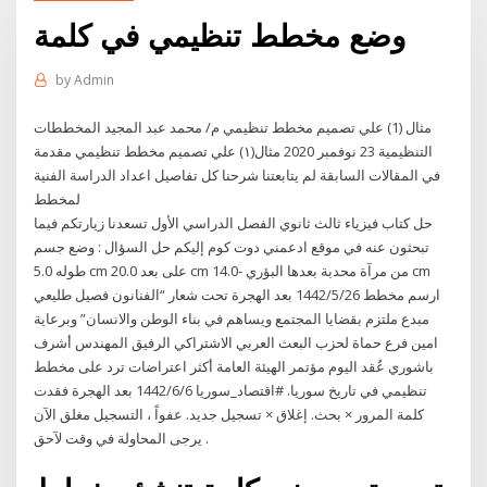
وضع مخطط تنظيمي في كلمة
by
Admin
مثال (1) علي تصميم مخطط تنظيمي م/ محمد عبد المجيد المخططات
التنظيمية 23 نوفمبر 2020 مثال(١) علي تصميم مخطط تنظيمي مقدمة
في المقالات السابقة لم يتابعتنا شرحنا كل تفاصيل اعداد الدراسة الفنية
لمخطط
حل كتاب فيزياء ثالث ثانوي الفصل الدراسي الأول تسعدنا زيارتكم فيما
تبحثون عنه في موقع ادعمني دوت كوم إليكم حل السؤال : وضع جسم
طوله 5.0 cm على بعد 20.0 cm من مرآة محدبة بعدها البؤري -14.0 cm
ارسم مخطط 26‏‏/5‏‏/1442 بعد الهجرة تحت شعار “الفنانون فصيل طليعي
مبدع ملتزم بقضايا المجتمع ويساهم في بناء الوطن والانسان” وبرعاية
امين فرع حماة لحزب البعث العربي الاشتراكي الرفيق المهندس أشرف
باشوري عُقد اليوم مؤتمر الهيئة العامة أكثر اعتراضات ترد على مخطط
تنظيمي في تاريخ سوريا. #اقتصاد_سوريا 6‏‏/6‏‏/1442 بعد الهجرة فقدت
كلمة المرور × بحث. إغلاق × تسجيل جديد. عفواً ، التسجيل مغلق الآن
يرجى المحاولة في وقت لآحق .