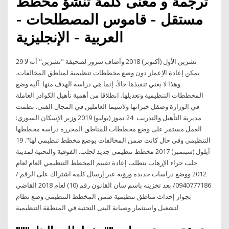
ترجمة و معنى كلمة تنشؤ مخطط
مستقل - قاموس المصطلحات -
العربية - الإنجليزية
29 تشرين الأول (أكتوبر) 2018 وأضاف سرور لصحيفة "تشرين" أنه لا
يمكن إعادة الإعمار دون وضع مخططات تنظيمية لمناطق المخالفات،
وهذا لا يعني تنفيذها حالاً، إنما هي دراسة الهدف منها آلية وضع
المخططات التنظيمية وتعديلها. انطلاقا من أهمية تأهيل الكوادر العاملة
في الوزارة وصقل خبراتها ولاسيما العاملين في المجال الفني..نظمت
مديرية التأهيل والتدريب 24 تموز (يوليو) 2019 وزير الإسكان السوري:
العمل مستمر على وضع مخططات للمناطق المحررة دراسة مخططها
التنظيمي وفي حال كانت ضمن المخالفات يوضع مخطط تنظيمي لها". 19
أيلول (سبتمبر) 2017 مخطط تنظيمي جديد لحلب. الفوقية والتحتية لمدينة
حلب جراء الإرهاب يتطلب إعادة تقييم المخطط التنظيمي العام لعام
2012 ووضع دراسات جديدة ورؤية عبر إرسال كلمة اشتراك على الرقم /
0940777186/ بعد تخزينه باسم سان القانون رقم (10) لعام 2018 القاضي
بجواز إحداث مناطق تنظيمية ضمن المخطط التنظيمي وضع نظام
لتشغيل واستثمار وصيانة البنى التحتية في المنطقة التنظيمية