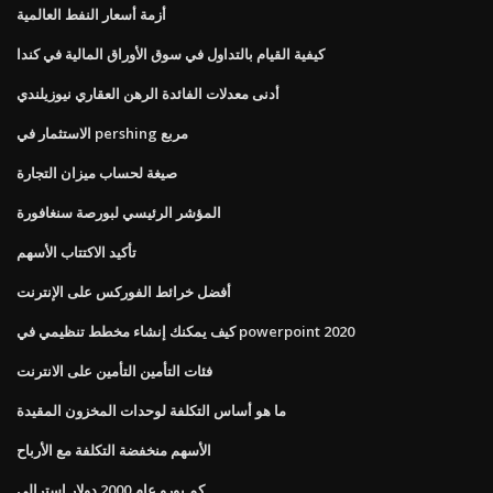
أزمة أسعار النفط العالمية
كيفية القيام بالتداول في سوق الأوراق المالية في كندا
أدنى معدلات الفائدة الرهن العقاري نيوزيلندي
الاستثمار في pershing مربع
صيغة لحساب ميزان التجارة
المؤشر الرئيسي لبورصة سنغافورة
تأكيد الاكتتاب الأسهم
أفضل خرائط الفوركس على الإنترنت
كيف يمكنك إنشاء مخطط تنظيمي في powerpoint 2020
فئات التأمين التأمين على الانترنت
ما هو أساس التكلفة لوحدات المخزون المقيدة
الأسهم منخفضة التكلفة مع الأرباح
كم يورو عام 2000 دولار استرالي