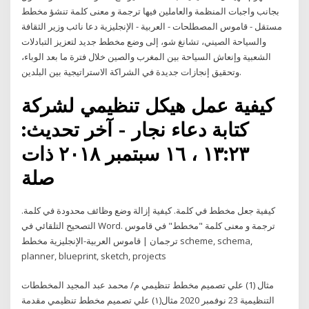
بجانب واجبات المنظمة والعاملين فيها ترجمة و معنى كلمة تنشؤ مخطط
مستقل - قاموس المصطلحات - العربية - الإنجليزية دعا نائب وزير الثقافة
والسياحة الصيني، تشانغ شو، إلى وضع مخطط جديد لتعزيز التبادلات
الشعبية وإنعاش السياحة بين المغرب والصين خلال فترة ما بعد الوباء،
وتحقيق إنجازات جديدة في الشراكة الاستراتيجية بين البلدين.
كيفية عمل هيكل تنظيمي لشركة
كتابة دعاء نجار - آخر تحديث:
١٣:٢٣ ، ١٦ سبتمبر ٢٠١٨ ذات
صلة
كيفية جعل مخطط في كلمة. كيفية إزالة وضع وظائف محدودة في كلمة.
التصحيح التلقائي في Word. ترجمة و معنى كلمة "مخطط" في قاموس
ترجمان | قاموس العربية-الإنجليزية مخطط scheme, schema,
planner, blueprint, sketch, projects
مثال (1) علي تصميم مخطط تنظيمي م/ محمد عبد المجيد المخططات
التنظيمية 23 نوفمبر 2020 مثال(١) علي تصميم مخطط تنظيمي مقدمة