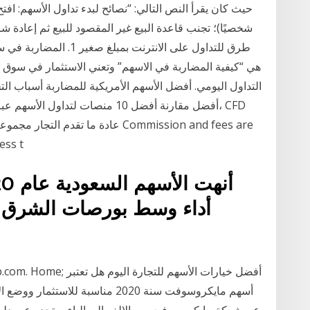
حيث كان يقرأ النص التالي: “نصائح لبدء تداول الأسهم: افتح
شخصيًا)؛ تجنب قاعدة البيع غير المقصود للبيع ثم إعادة 
طرق للتداول على الانترنت
التداول اليومي. أفضل الأسهم الأمريكية للمضاربة أسباب ال
أفضل مقارنة أفضل 10 منصات لتداول ا
ess t
أداء وسط بورصات الشرق 
finance4arab.com. Home
أسهم مايكروسوفت سنة 2020 مناسبة ل
عن شركة مايكروسوفت من الالف إلى الياء ستجده عبر دل