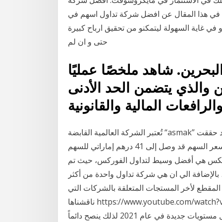
ث في هذا المقال عن افضل شركة تداول اسهم في
في غاية السهولة ليتمكنو من تحقيق ارباح كبيرة
حتى و ان لم
رين. ️شاهد ملخصًا عمليًا
ن والذي يتضمن الحد الأدنى
تُعتبر الشركة العالمية القابضة “asmak” أغلى أسهم السوق الإماراتي اليوم. خاصة أن الشركة قد حققت
انجازاً خلال العام الجاري وحققت قفزة هائلة حتى أن سعر السهم قد وصل إلى 41 درهم إماراتي للسهم
بة (561% تعتبر شركة اوربكس هي أفضل وسيط لتداول الفوركس، حيث تم
سي في قبرص، بالإضافة الي ان هي شركة تداول واحدة من أكثر
ا المقطع لأخر المستجات المتعلقة بالشركات التي
ناقشناها https://www.youtube.com/watch?v=AoExiOS0x20&feature سعر سهم أمازون عام 2021.
من المتوقع أن يستمر سعر سهم أمازون في الارتفاع ليصل مستويات جديدة في عام 2021 لذلك ينصح دائماً