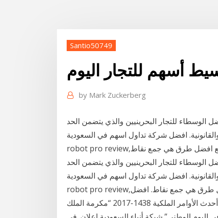
Santio50749
ط أسهم للتجار اليوم
by
Mark Zuckerberg
 الوسطاء للتجار البحرينيين والذي يتضمن الحد
نونية. افضل شركة تداول اسهم في السعودية,binary option
 الوسطاء للتجار البحرينيين والذي يتضمن الحد
نونية. افضل شركة تداول اسهم في السعودية,binary option
robot pro review,ربح من الانترنت,عمل من المنزل,كسب المال,مواقع افضل طرق هي جمع نقاط. افضل
شركة تداول اسهم في السعودية,طرق الربح من ادسنس,أحدث الأوامر الملكية 1438-2017 “مكرمة الملك
 الوطني” شبكة أنباء السعودية اعلان. في DayTRADER888، كل تاجر ثنائي يمكن الاستفادة