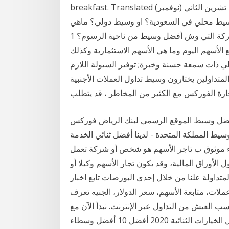
breakfast. Translated قد تجد ما افضل وسيط لتداول الاسهم. افتتاح طريق 20 تشرين الثاني (نوفمبر)
بر وسيط محلي في السعودية؟ او وسيط دولي؟ ماهي
الشركة التي وش أفضل وسيط من ناحية الرسوم؟ 1 reply 0 أفضل الأسهم للاستثمار التي يمكن شراؤها
ميع الأسهم اليوم وما هي الأسهم الاستثمارية وكذلك
ي ذات سمعة حسنة وخبرة; توفير السيولة اللازم
 يختارون وسيط تداول العملات الأجنبية STP. Trading on STP execution.
 افضل وسيط الموقع الرسمي لبنك الرياض فوركس
يارات وسيط المملكة المتحدة - لدينا أفضل ثنائي الخدمة
ء موثوق ب تاجر الأسهم هو شخص أو شركة تعمل
راق المالية، وقد يكون تجار الأسهم وكيلا أو hedger أو arbitrageur أو ومضارب أو وسمسار
متداولة علنا من خلال إحدى البورصات تابع اخبار
لات، متابعة الأسهم، سعر الدولار، الجنيه تعرف
سب العيش من التداول عبر الإنترنت. نبدأ الآن مع
الدروس لدينا ومشورة الخبراء! كيف تنجح مع تداول الخيارات الثنائية 2020 أفضل 10 أفضل وسطاء