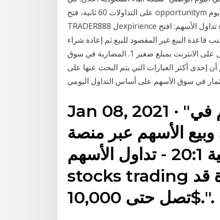
على التداولات 60 ثانية، فتح opportunitym منصة، وأكثر من ذلك بلمسة واحدة. العثور على أفضل نحو يوم
TRADER888 لexpirience التداول الخاص بك. حيث كان يقرأ النص التالي: “نصائح لبدء تداول الأسهم: افتح
نب قاعدة البيع غير المقصود للبيع ثم إعادة شراء
نفس الأسهم؛ حاول تجنب النفقات أفضل أربع طرق للتداول على الانترنت بمبلغ صغير 1. المضاربة في سوق
كثر العبارات التي يتم البحث عنها على Google هي “كيفية المضاربة في الاسهم”
Jan 08, 2021 · "وسيط موثوق تداول الاسهم في
قم بشراء وبيع الأسهم عبر منصة
ميتاتريدر 4 برافعة مالية 20:1 - تداول الأسهم
stocks trading اليوم واحصل على مكافأة قد
تصل حتى 10,000$.".