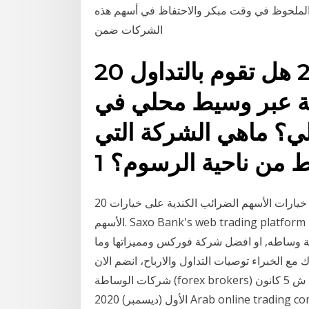
 الملحوظ في وقت مبكر والاحتفاظ في أسهم هذه
الشركات ضمن
20 تشرين الثاني (نوفمبر) 2019 هل تقوم بالتداول
ية عبر وسيط محلي في
ي؟ ماهي الشركة التي
20 تشرين الثاني (نوفمبر) 2020 #1 - الضرائب الكندية على خيارات الأسهم الضرائب الكندية على خيارات
الأسهم. Saxo Bank's web trading platform is one of the best among online brokers. تجارة وبيع
ة وساطه, او افضل شركة فوركس ومميزاتها وما
 الخبراء توصيات التداول والارباح، انضم الان
شركات الوساطة (forex brokers) هي الوسيط بين المتداولين وسوق الفوركس, اليك أفضل ش 5 كانون
الأول (ديسمبر) 2020 Arab online trading company We wish you a good fast and a good