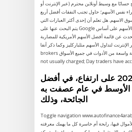
 حسابًا مع وسيط أونلاين محترم (عبر الإنترنت أو
شراء نفس الأسهم؛ حاول تجنب النفقات أفضل أربع
 بمبلغ صغير 1. المضاربة في سوق الاسهم. هل تعلم أن إحدى أكثر العبارات التي
يتم البحث عنها على Google هي “كيفية المضاربة في الاسهم” وتعني الاستثمار في سوق الأسهم على أساس
تحدث عن قائمة أفضل الأسهم الأمريكية للمضاربة
لأسهم عبر الإنترنت لتداول الأسهم مثلباركليز وكما ذكر آنفا، CFD
brokers عادة ما تقدم التجار مجموعة واسعة من الأدوات في جميع الأسواق Commission and fees are
not usually charged; Day traders have acc
أنهت الأسهم السعودية عام 2020 على ارتفاع، في أفضل
الأوسط في عام عصفت به
الجائحة، وذلك
Toggle navigation www.auto; أفضل خيارات الأسهم للتجارة اليوم هل تعتبر
لاستثمار ووضع الأموال فيها، رابحة أم خاسرة كل ما يهمك معرفته
يلك في الاستثمار في مايكروسوفت. افضل شركة