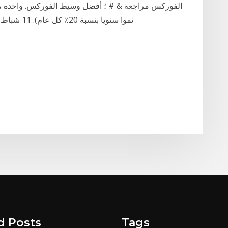
الفوركس مراجعة & # ؛ أفضل وسيط الفوركس. واحدة من
نموا سنويا بنسبة 20٪ كل عام). 11 شباط (فبراير) بما في ذلك ألمانيا، أستراليا، كندا، فرنسا
d Posts
Tags