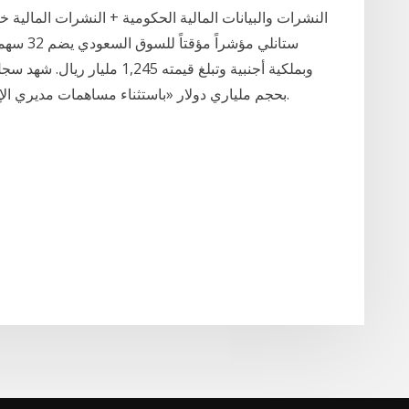
ستانلي م
وبملكية أجنبية وتبلغ قيمته 245
بحجم ملياري دولار «باستثناء مساهمات مديري الإصدار»، وهو ما يمثل أربعة أضعاف قيمة السندات.