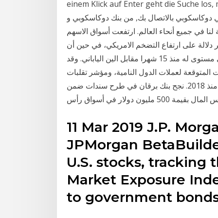
einem Klick auf Enter geht die Suche. عند فتح
 دوكاسكوبي بالاتصال بك, من بنك دوكاسكوبي و
 لنا في جميع أنحاء العالم. ارتفعت أسواق الاسهم
 دلالة على ارتفاع التضخم الامريكي، في حين أن
النمو العالمي القوي قد أثر على الدولار ودفعه إلى أدنى مستوى له منذ 15 شهرا مقابل الين الياباني. وقد
 المتوقعة لعملات الدول النامية، ومؤشر تقلبات
عملات الدول الصناعية السبع الكبرى إلى أعلى مستوى لها منذ 2018. نجح بنك برقان في طرح سندات ضمن
50 مليون دولار في أسواق رأس
11 Mar 2019 J.P. Morg
JPMorgan BetaBuilder
U.S. stocks, tracking
Market Exposure Inde
to government bonds 