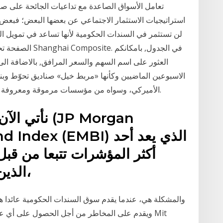
تعامل الأسواق الصاعدة مع تداعيات الجائحة على ص
استراتيجيات الاستثمار الاجتماعي عن بعضها البعض؛ فبعض ص
لن تستثمر في السندات الحكومية لأنها تساعد في تمويل 
الصفحة تحتوي على
العثور على اسم السهم والسعر المرافق, بالاضافة الى 
الاسبوعين الماضيين وكأنها «مربط خيل» صناديق تحوّط وب
(Morgan Stanley) الأميركي، وسواه من مؤسسات مرموقة ومعروفة في الاسواق المالية العالمية.
نأتي الآن إ
ket Bond Index (EMBI
أكثر المؤشرات تتبعا من قبل
الذين يستخدمونه كمقياس للأداء،
ويقدم على المخاطر من أجل الحصول على أي عائد، 