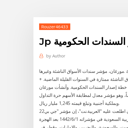
Rouzer46433
ر السندات الحكومية
by
Author
مورغان، مؤشر سندات الأسواق الناشئة وغيرها. a JP Morgan Emerging Market Bond Index Plus.
 الناشئة ممتازة في السنوات القليلة الماضية. +
ية خطة إصدار السندات الحكومية. وأنشأت مورغان
ؤشراً مؤقتاً للسوق السعودي يضم 32 سهماً، وهو مؤشر معدل لمطابقة الأسهم حرة التداول
وبملكية أجنبية وتبلغ قيمته 1,245 مليار ريال.
22‏‏/7‏‏/1439 بعد الهجرة قالت وزارة المالية السعودية في بيان اطلعت عليه "العربية.نت"، إن مؤشر "جي بي
مورغان" للأسواق الناشئة أعلن إدراج إصدارات المملكة العربية السعودية في مؤشراته 1‏‏/6‏‏/1442 بعد الهجرة
، والسعودية، والبحرين، والإمارات، وقطر في