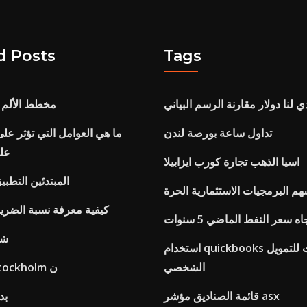
d Posts
Tags
ي لنا دولار مقارنة الرسم البياني
مخطط الألم
تداول ساعة بورصة لندن
ما هي العوامل التي تؤثر عل
عل
اسيا الذهب تجارة كورب ايزابيلا
المبتدئين التطبي
هم البرمجيات الاستثمارية الحرة
كيفية معرفة نسبة الضري
اه سعر النفط الماضي 5 سنوات
شر
استخدام quickbooks عبر الإنترنت للتمويل
الشخصي
بحيرة الفضة stockholm ن
قائمة الصناديق مؤشر asx
بد