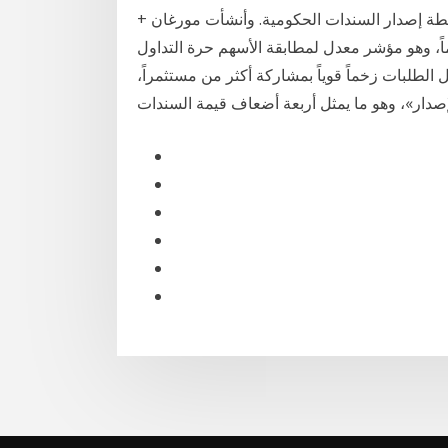
+ النشرات والبيانات المالية الحكومية + النشرات المالية خطة إصدار السندات الحكومية. وأنشأت مورغان
ؤشراً مؤقتاً للسوق السعودي يضم 32 سهماً، وهو مؤشر معدل لمطابقة الأسهم حرة التداول
1, مليار ريال. شهد سجل الطلبات زخماً قوياً بمشاركة أكثر من مستثمراً،