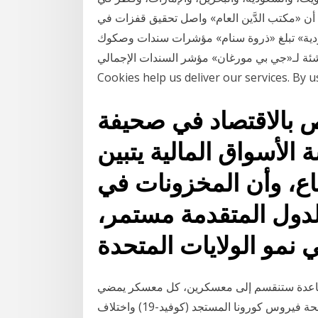
د أن «مكتب الدَّين العام» واصل تحقيق قفزات في
لسعودية» تبلغ «ذروة سنام» مؤشرات سندات وصكوك
ي بي مورغان» مؤشر السندات الإجمالي translation in Arabic-English dictionary.
Cookies help us deliver our services. By u
 بالاقتصاد في صحيفة
 الأسواق المالية يتبين
تباع، وأن المخزونات في
لدول المتقدمة مستمر،
 نمو الولايات المتحدة
 الصاعدة ستنقسم إلى معسكرين، كل معسكر يمضي
في مسار منفصل عن الآخر. فما نراه هو أن تداعيات جائحة فيروس كورونا المستجد (كوفيد-19) واختلاف