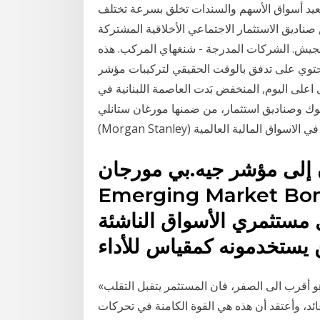
عيد أسواق الأسهم والسندات تخلق بسرعة تختلف
ناديق الاستثمار الاجتماعي الأخلاقية المشتركة
الجيش. الشركات المدرجة - شنغهاي المركب. هذه
 تدفق بالوقت الحقيقي لتركيبات مؤشر Shanghai Composite. في الجدول, بامكانكم
اعلى اليوم, المنخفض بَدت العاصمة اللبنانية في
نوك وصناديق استثمار، من ضمنها مورغان ستانلي
لى مؤشر جيه.بي مورجان (JP Morgan
Emerging Mar) الذي يعد أحد
 مستثمري الأسواق الناشئة
«والمشكلة هي، عندما يقدم سوق السندات الحكومية عائدا هو أقرب الى الصفر، فان المستثمر يتقبل التقلب
وأعتقد أن هذه هي القوة الكامنة في تحركات Mit