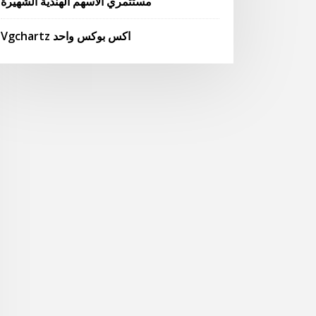
مستثمري الأسهم الهندية الشهيرة
Vgchartz اكس بوكس ​​واحد