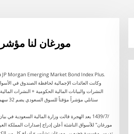
Jp مورغان لنا مؤش
وكانت العائدات الإجمالية لحافظة الصندوق في الأسواق
النشرات والبيانات المالية الحكومية + النشرات المال
ستانلي م
تدرس مؤسسة «جيه بي مورغان تشايس» إدراج كل من الكويت