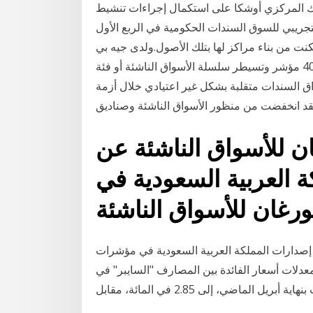
بنك المركزي أوشكا على استكمال إجراءات تنشيط
لتجريبي للسوق السندات الحكومية في الربع الأول
كنت من بناء مراكز لها بتلك الأصول.ولدى جيه بي
مورجان أكثر من 40 مؤشر وتسيطر سلسلة الأسواق الناشئة أو فئة (embi ) على أكثر من 90٪ من الحصة
144 بعد الهجرة كانت أسواق السندات متقلبة بشكل غير اعتيادي خلال أزمة
فقد انخفضت من منظور الأسواق الناشئة وصناديق
 للأسواق الناشئة عن
ة العربية السعودية في
إصدارات المملكة العربية السعودية في مؤشرات
عدلات أسعار الفائدة بين المصارف "السايبر" في
ماضي، إلى 2.85 في المائة، مقابل