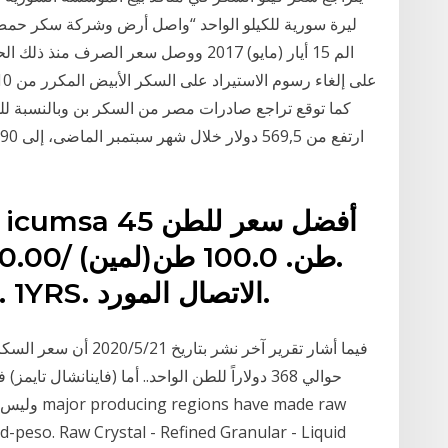
ليرة سورية للكيلو الواحد “واصل أرض وشركة سكر حمص ا
كما توقع تراجع صادرات مصر من السكر بن وبالنسبة لل
FRSARL EASY TRADE. 1YRS. الاتصال المورد.
فيما أشار تقرير آخر نشر
حوالي 368 دولاراً للطن الواحد.. أما (فاينانشال ت
وليس أسعار
-peso. Raw Crystal - Refined Granular - Liquid