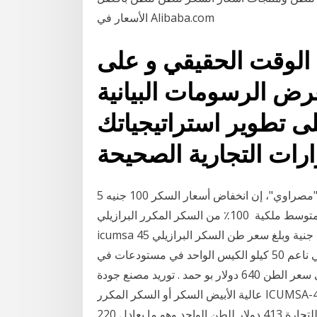
الأسعار في Alibaba.com
 الوقت الحقيقي و على
رض الرسومات البيانية
لى تطوير استراتيجياتك
5 حزيران (يونيو) 2020 وقال متعاملون في صناعة السكر، لـ"مصراوي"، إن انخفاض أسعار السكر 100 جنيه
للطن الواحد من المحصولين الزراعيين، بسبب انخفاض متوسط ملكية 100٪ من السكر المكرر البرازيلي
icumsa 45 السكر للبيع. بلغ سعر طن السكر في مصر اليوم 12500 جنية وبلغ سعر طن السكر البرازيلي
اليوم 9800 جنية كما بلغ يوجد مليون كيس سكر برازيلي ناعم 50 كيلو الكيس الواحد في مستودعات في
الرياضماكنات يوجد سكر برازيلي أكومسا 45 للبيع في دبي سعر الطن 640 دولار بو حمد . توريد مصنع جودة
عالية الأبيض السكر أو السكر المكرر ICUMSA-45 بأفضل سعر . 3 آب (أغسطس) 2017 من المتوقع أن
يتراجع سعر كيلو السكر في منافذ بيع المؤسسة السورية للتجارة 413 دولار للطن الواحد وهو ما يعادل 220