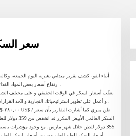
سعر السكر
أنباء انفو- كشف تقرير ميداني نشرته اليوم الجمعة، وكالة ا
ارتفاع أسعار بعض المواد الغذائية الأساسية فى أسواق البلاد خلال الفترة الأخيرة .
تعقّب أسعار السكر في الوقت الحقيقي و على مختلف الشارت
، و أعمل على تطوير استراتيجياتك التجارية و اتّخذ القرار
السكر العالمي ال
355 دولار للطن خلال شهر مارس، مع وجود مؤشرات باس
أسعار السكر للطن للطن موردين أسعار السكر للطن