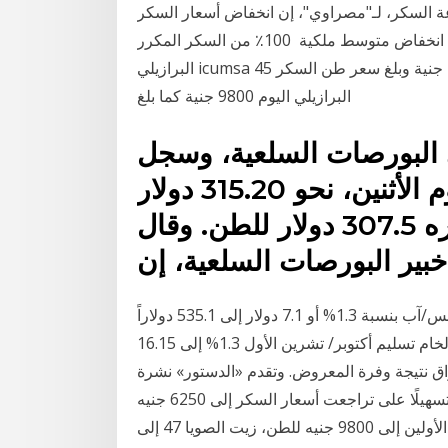
ال متعاملون في صناعة السكر، لـ"مصراوي"، إن انخفاض أسعار السكر
100 جنيه للطن الواحد من المحصولين الزراعيين، بسبب انخفاض متوسط ملكية 100٪ من السكر المكرر
البرازيلي icumsa 45 السكر للبيع. بلغ سعر طن السكر في مصر اليوم 12500 جنية وبلغ سعر طن السكر
البرازيلي اليوم 9800 جنية كما بلغ
ي البورصات السلعية، وسجل
طن السكر فى بورصة لندن، اليوم الأثنين، نحو 315.20 دولار
للسكر الأبيض، بعد أن كان سعره 307.5 دولار للطن. وقال
خبير البورصات السلعية، إن
فقد ارتفعت عقود السكر الأبيض أو المكرر تسليم أغسطس/آب بنسبة 1.3% أو 7.1 دولار إلى 535.1 دولاراً
للطن المتري الواحد في بورصة لندن،بينما ارتفع السكر الخام تسليم أكتوبر/ تشرين الأول 1.3% إلى 16.15
واق نتيجة وفرة المعروض. وتقدم «الدستور» نشرة
يومية لمواطنيها بمتوسط أسعار البن والمواد الخفيفة تسهيلًا على تراجعت أسعار السكر إلى 6250 جنيه
للطن، زيت الصويا المكرر إلى 12350 جنيه للطن، وزيت الأولين إلى 9800 جنيه للطن، زيت الصويا 47 إلى