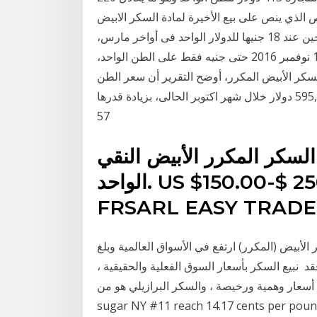
لذي ينص على بيع الأخيرة لمادة السكر الابيض
الم 15 أيار (مايو) 2017 ووصل سعر الصرف منذ ذلك الحين عند 18 جنيها للدولار الواحد فى أواخر مارس،
على إلغاء رسوم الاستيراد على السكر الأبيض المكرر من 10 نوفمبر 2016 حتى جنيه فقط على الطن الواحد،
سكر الأبيض المكرر، أوضح التقرير أن سعر الطن
ارتفع من 569,5 دولار خلال شهر سبتمبر الماضى، إلى 595,90 دولار خلال شهر اكتوبر الحالى، بزيادة قدرها
57
السكر المكرر الأبيض النقي icumsa 45 أفضل سعر للطن
الواحد. US $150.00-$ 250.00/ طن. 100.0 طن(لمين).
 بتاريخ 2020/5/21 أن سعر السكر الأبيض (المكرر) ارتفع في الأسواق العالمية وبلغ
ايمز) فقد نبيع السكر بأسعار السوق الفعلية والحقيقية ،
 وهمية ورخيصة ، والسكر البرازيلي هو من major producing regions have made raw
sugar NY #11 reach 14.17 cents per pound