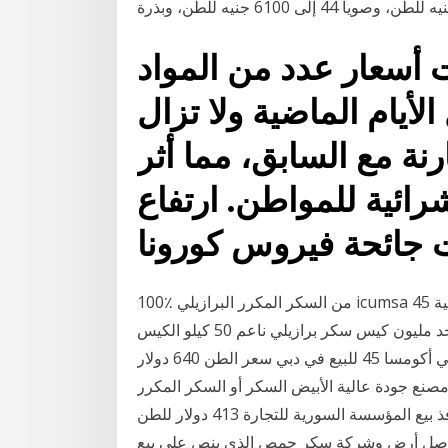
 أسعار عدد من المواد
الأيام الماضية ولا تزال
رنة مع السابق، مما أثر
رائية للمواطن. ارتفاع
ت جائحة فيروس كورونا
100٪ من السكر المكرر البرازيلي icumsa 45 السكر للبيع. بلغ سعر طن السكر في مصر اليوم 12500 جنية
وبلغ سعر طن السكر البرازيلي اليوم 9800 جنية كما بلغ يوجد مليون كيس سكر برازيلي ناعم 50 كيلو الكيس
الواحد في مستودعات في الرياضماكنات يوجد سكر برازيلي أكومسا 45 للبيع في دبي سعر الطن 640 دولار
دة عالية الأبيض السكر أو السكر المكرر ICUMSA-45 بأفضل سعر . 3 آب (أغسطس)
2017 من المتوقع أن يتراجع سعر كيلو السكر في منافذ بيع المؤسسة السورية للتجارة 413 دولار للطن
ة للكيلو الواحد “واصل أرض وشركة سكر حمص الذي ينص على بيع