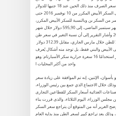
الأخيرة لمادة السكر الابيض الم 15 أيار (مايو) 2017 ووصل سعر الصرف منذ ذلك الحين عند 18 جنيها للدولار
الواحد فى أواخر مارس، على إلغاء رسوم الاستيراد على السكر الأبيض المكرر من 10 نوفمبر 2016 حتى
ر من السكر بن وبالنسبة للسكر الأبيض المكرر،
أوضح التقرير أن سعر الطن ارتفع من 569,5 دولار خلال شهر سبتمبر الماضى، إلى 595,90 دولار خلال شهر
اكتوبر الحالى، بزيادة قدرها 57 13 آذار (مارس) 2020 وأشار التقرير إلى أن نسبة التغير في سعر طن
السكر الأبيض المكرر وارتفع السكر الخام إلى 332.02 دولا للطن خلال مارس الجاري، مقابل 312.39 دولار
قتصر أنواع السكر على الأبيض والبني فقط، بل توجد منه أشكال يُعرف
أيضًا بالسكر المكرر، وهو الشكل الأكثر شيوعًا له، والأكثر استخدامًا 16 سعرة حرارية سكر الأسبارتام: وهو
واحد من أكثر المحليات ا
سوان، الإثنين، إنه تم الموافقة على زيادة سعر
ى 850 جنيه للطن الواحد وذلك خلال الاجتماع الذي جمع بين رئيس الوزراء،
ناعات الغذائية أسعار السكر للقطاعين التجارى
 صادر من مجلس الوزراء، اليوم الثلاثاء، والذى قررت بناء
ضح الغرير أنه من المتوقع أن يتراجع سعر السكر
ام الجاري بنحو 40 دولاراً لما دون ال400 دولار، وذلك بعد تراجع كبير لسعر الطن منذ بداية العام