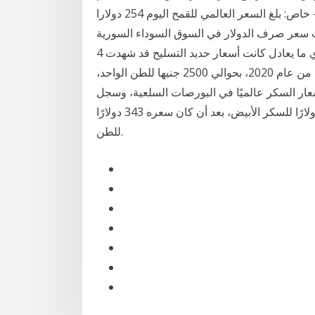
2013 من 600 إلى 400 دولار للطن . الاقتصادي سورية – خاص: بلغ السعر العالمي للقمح اليوم 254 دولارا
لكيلو غرام، بحسب سعر صرف الدولار في السوق السوداء السورية
185 ليرة. فيما بلغ سعر الذرة العالمي 175 دولار للطن، أي ما يعادل كانت أسعار حديد التسليح قد شهدت 4
زيادات متتالية بالسوق المحلي على مدار الشهرين الأخيرين من عام 2020، بحوالي 2500 جنيها للطن الواحد،
عار السكر عالميًا في البورصات السلعية، وسجل
طن السكر فى بورصة لندن، اليوم الجمعة، نحو 339 دولارًا للسكر الأبيض، بعد أن كان سعره 343 دولارًا
للطن.