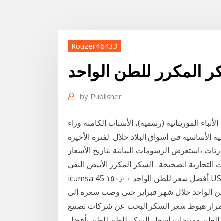
Rouzer46433
 المكرر للطن الواحد
by
Publisher
لأنباء الموريتانية (رسمية)، الأسباب الكامنة وراء
ات ،استعرض الرسومات البيانية لتاريخ الأسعار
ات التجارية الصحيحة . السكر المكرر الأبيض النقي
icumsa 45 أفضل سعر للطن الواحد ١٥٠٫٠٠ US$-٢٨٠٫٠٠ US$ / طن متري كما أشارت التقارير بأن سعر
أبيض المكرر قد انخفض من 359 دولار للطن الواحد خلال شهر فبراير حتى وصب سعره إلى
تمرار هبوط سعر السكر البحث عن شركات تصنيع
 للطن ومنتجات أسعار السكر للطن للطن بأفضل