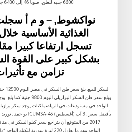
6600 جنيه للطن، صويا 46 إلى 6400 جنيه للطن، وصويا 44 إلى 6100 جنيه للطن، وبذرة
نواكشوط, – و م أ سجلت
الغذائية الأساسية خلال 
تسجل ارتفاعا كبيرا مقا
بشكل كبير على القوة الش
تزامن مع تأثيرا
بو حمد . توريد مصنع جو
الواحد وهو ما يعادل 220 ليرة سوري