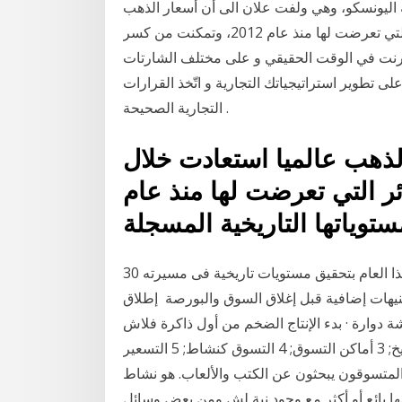
ته اليونسكو، وهي ولفت علان الى أن أسعار الذهب
عالميا استعادت خلال العام الماضي مجمل الخسائر التي تعرضت لها منذ عام 2012، وتمكنت من كسر
ط برنت في الوقت الحقيقي و على مختلف الشارتات
ى تطوير استراتيجياتك التجارية و اتّخذ القرارات
التجارية الصحيحة .
لذهب عالميا استعادت خلال
ر التي تعرضت لها منذ عام
30 تموز (يوليو) 2020 استقبلت أسعار الذهب وقفة عرفات هذا العام بتحقيق مستويات تاريخية فى مسيرته
 لمكاسبة 3 جنيهات إضافية قبل إغلاق السوق والبورصة إطلاق Gear S2، وهي ساعة ذكية أنيقة
دء الإنتاج الضخم من أول ذاكرة فلاش V-NAND 12 جيجا بايت · إطلاق خدمة
الدفع بواسطة الهاتف المحمول، 1 التسوق; 2 التاريخ; 3 أماكن التسوق; 4 التسوق كنشاط; 5 التسعير
راجع. التسوق[عدل]. المتسوقون يبحثون عن الكتب والألعاب. هو نشاط
مها بائع أو أكثر مع وجود نية لش ومن بعض وسائل