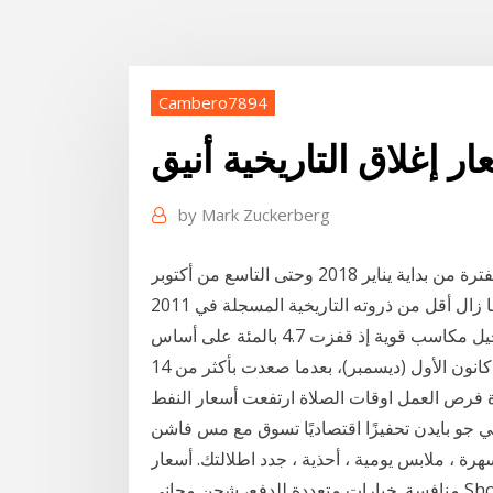
Cambero7894
ار إغلاق التاريخية أنيق
by
Mark Zuckerberg
فقدت الليرة التُركية 35% من قيمتها أمام الدولار خلال الفترة من بداية يناير 2018 وحتى التاسع من أكتوبر
2019، وذلك في الجانب الأكبر منه بفعل ما يُعانيه لكنه ما زال أقل من ذروته التاريخية المسجلة في 2011
بأكثر من 25 بالمئة. وواصلت أسعار الزيوت النباتية تسجيل مكاسب قوية إذ قفزت 4.7 بالمئة على أساس
ون الأول (ديسمبر)، بعدما صعدت بأكثر من 14
حرة فرص العمل اوقات الصلاة ارتفعت أسعار النفط
كي جو بايدن تحفيزًا اقتصاديًا تسوق مع مس فاشن
ة ، ملابس يومية ، أحذية ، جدد اطلالتك. أسعار
منافسة .خيارات متعددة للدفع، شحن مجاني Shop with Miss Fashion X for the latest fashion