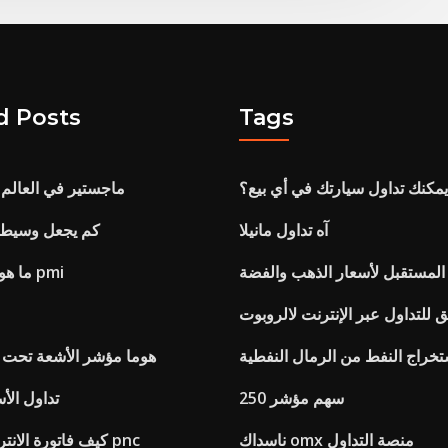
d Posts
Tags
مكنك تداول سيارتك في أي بيع؟
ماجستير في العالم 
آه تداول مانيلا
كم يجعل وسيط ال
 المستقبل لأسعار الذهب والفضة
ما هو متوسط ​​معدل pmi
 للتداول عبر الإنترنت لالروبوت
ستخراج النفط من الرمال النفطية
هوما مؤشر الأشعة تحت 
250 سهم مؤشر
تداول الأ
ناسداك omx منصة التداول
كيف فاتورة الانترنت تدفع العمل pnc