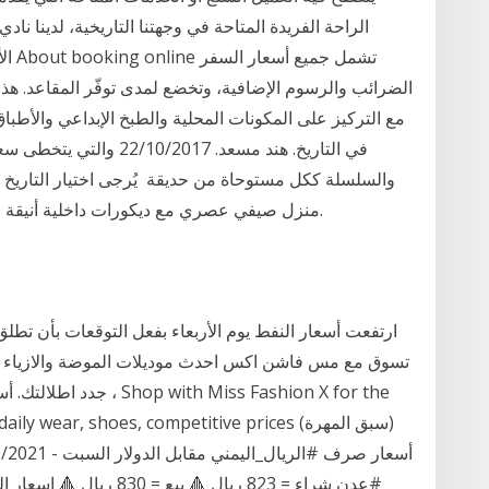
الراحة الفريدة المتاحة في وجهتنا التاريخية، لدينا ناد
الأن
الضرائب والرسوم الإضافية، وتخضع لمدى توفّر المقاعد. هذا
مع التركيز على المكونات المحلية والطبخ الإبداعي والأ
في التاريخ. هند مسعد. 017
والسلسلة ككل مستوحاة من حديقة يُرجى اختيار التاريخ
منزل صيفي عصري مع ديكورات داخلية أنيقة على خلفية حياة الجزيرة الراقية والرفاهية الهادئة.
ارتفعت أسعار النفط يوم الأربعاء بفعل التوقعات بأن تطلق إ
تسوق مع مس فاشن اكس احدث موديلات الموضة والازياء ، 
، جدد اطلالتك. أسعار منا
esses ,daily wear, shoes, competitive prices