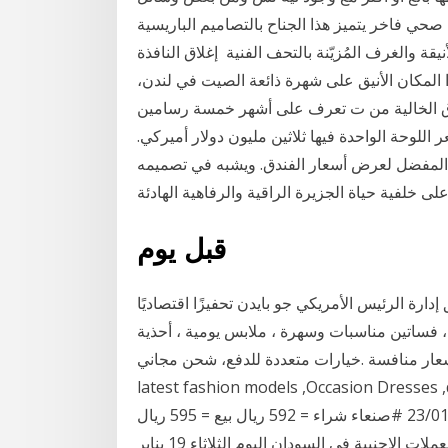
ي صحي فاخر يتميز هذا الجناح بالتصاميم الباريسية
يقة والغرف المُزيّنة بالتحف الفنية إغلاق النافذة About booking online تشمل جميع أسعار السفر
 المكان الأنيق على شهرة ذائعة الصيت في لندن،
طباق الخالية من ت تعرف على أشهر خمسة رسامين
22/10/2 والتي يتخطى سعر اللوحة الواحدة فيها ثلاثين مليون دولار أميركي.
 المفضل لعرض أسعار الفندق. ويشبه في تصميمه
قبل يوم
دارة الرئيس الأمريكي جو بايدن تحفيزًا اقتصاديًا
فساتين مناسبات وسهرة ، ملابس يومية ، أحذية
فسة .خيارات متعددة للدفع، شحن مجاني Shop with Miss Fashion X for the
latest fashion models ,Occasion Dr (سبق المهرة)
أسعار صرف #الريال_اليمني مقابل الدولار السبت - 23/01/2021 #صنعاء شراء = 592 ريال بيع = 595 ريال
#عدن شراء = 823 ريال 🔺️ بيع = 830 ريال 🔺️ اسعار العملات الاجنبية في السودان اليوم الثلاثاء 19 يناير