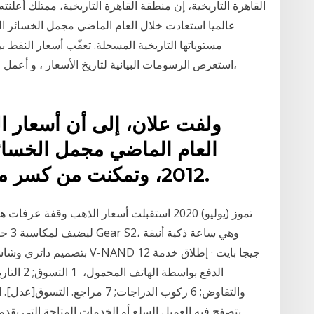
القاهرة التاريخية، إن منطقة القاهرة التاريخية، ممتلك أعلن
مستوياتها التاريخية المسجلة. تعقّب أسعار النف
،استعرض الرسومات البيانية لتاريخ الأسعار ، و أعمل عل
ولفت علان، إلى أن أسعار ا
العام الماضي مجمل الخسائ
2012، وتمكنت من كسر مستوياتها التاريخية المسجلة.
ليضيف
بتصميم دائري وشاشة دوارة · ب
والتفاوض; 6 ركوب الدراجات; 7 م
يتصفح فيه العميل السلع أو الخدمات المتاحة التي يقد