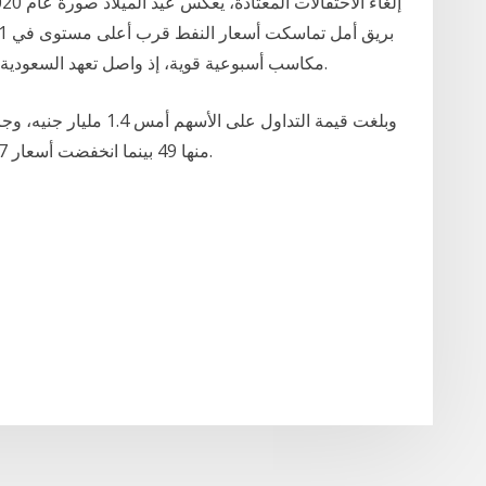
مكاسب أسبوعية قوية، إذ واصل تعهد السعودية بخفض الإنتاج دعم المعنويات في السوق النفطية.
منها 49 بينما انخفضت أسعار 107 واستقرت 34 عند مستويات إغلاق أمس الأول.