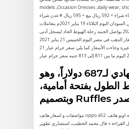
models ,Occasion Dresses ,daily  (سبق المهرة) أسعار صرف
#الريال_اليمني مقابل الدولار السبت - 23/01/2021 #صنعاء شراء = 592 ريال بيع = 595 ريال #عدن شراء
= 823 ريال 🔺️ بيع = 830 ريال 🔺️ اسعار العملات الاجنبية في السودان اليوم الثلاثاء 19 يناير 2021م بتعاملات
السوق السوداء الثلاثاء 6 جمادى الآخرة 1442, 2021/1/19 يواصل الجنيه رحلة الهبوط الحاد ليسجل أدنى
مستوياته التاريخية هذا العام متابعة / هبة صالح ارتفعت أسعار الذهب فى مصر اليوم الخميس 21 يناير 2021
بفارق ملحوظ وفى حدود 12 جنيها على مستوى كافة الأعيرة وجاءت الأسعار كما يلي: سعر جرام عيار 21
يصل سعر فستان شوق الهادي لـ687 دولاراً، وهو
الطول بفتحة أمامية،
مواصفات و اسعار هاتف oppo a52. نستعرض لكم من شركه اوبو هاتف oppo a52 الجديد في شهر ابريل
أكمل القراءة » قال محمد الخطيب، استشاري تطوير