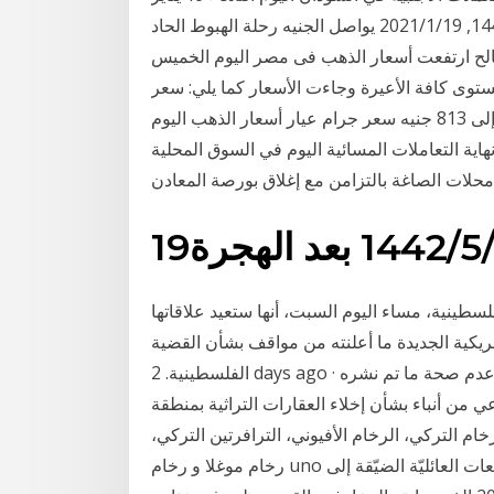
2021م بتعاملات السوق السوداء الثلاثاء 6 جمادى الآخرة 1442, 2021/1/19 يواصل الجنيه رحلة الهبوط الحاد
 صالح ارتفعت أسعار الذهب فى مصر اليوم الخميس
ملحوظ وفى حدود 12 جنيها على مستوى كافة الأعيرة وجاءت الأسعار كما يلي: سعر
جرام عيار 21 سجل سعر الجرام عيار 21 اليوم ما بين 811 إلى 813 جنيه سعر جرام عيار أسعار الذهب اليوم
رات تذكر مع نهاية التعاملات المسائية اليوم في السوق المحلية
حلات الصاغة بالتزامن مع إغلاق بورصة المعادن
/5‏‏/1442 بعد الهجرة
لفلسطينية، مساء اليوم السبت، أنها ستعيد علاقاتها
لأمريكية الجديدة ما أعلنته من مواقف بشأن القضية
الفلسطينية. 2 days ago · كتب- محمد غايات: أكد المركز الإعلامي لمجلس الوزراء عدم صحة ما تم نشره
 من أنباء بشأن إخلاء العقارات التراثية بمنطقة
ام التركي، الرخام الأفيوني، الترافرتين التركي،
رخام موغلا و رخام uno أونو. رخام ابيض عواصم - أ ف ب: من القداديس والتجمعات العائليّة الضيّقة إلى