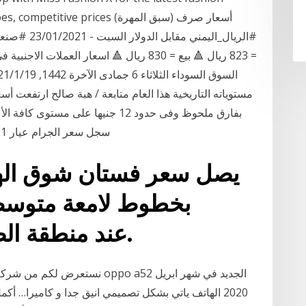
wear, shoes, competitive prices
سجل سعر الجرام عيار 21 اليوم ما بين 811 إلى 813 جنيه سعر جرام عيار
بخطوط لامعة متوسط 
وبتصميم Ruffles عند منطقة الصدر.
2020 الهاتف ياتي بشكل تصميمي انيق جدا و كاميرا… 