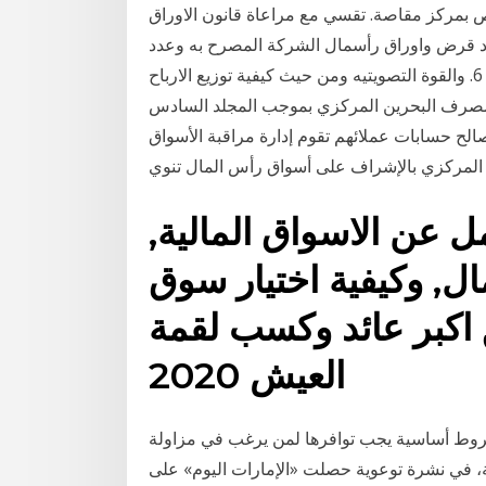
بمركز مقاصة. تقسي مع مراعاة قانون الاوراق
اد قرض واوراق رأسمال الشركة المصرح به وعدد
الاسهم المصرح بها وانواعها وفئاتها وقيمتها الاسمية. 6. والقوة التصويتيه ومن حيث كيفية توزيع الارباح
صرف البحرين المركزي بموجب المجلد السادس
الح حسابات عملائهم تقوم إدارة مراقبة الأسواق
 المركزي بالإشراف على أسواق رأس المال تنوي
مل عن الاسواق المالية,
ال, وكيفية اختيار سوق
 اكبر عائد وكسب لقمة
العيش 2020
 شروط أساسية يجب توافرها لمن يرغب في مزاولة
ة، في نشرة توعوية حصلت «الإمارات اليوم» على