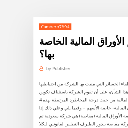
Cambero7894
الأوراق المالية الخاصة
بها؟
by
Publisher
طفاء الخسائر التي منيت بها الشركة من احتياطيها
هذا الشأن، على أن تقوم الشركة باستئناف تكوين
4 أيلول (سبتمبر) 2016 من زاوية أخري يمكن تقسيم الأوراق المالية من حيث درجة المخاطرة المرتبطة بهذه
المالية- خاصة الأسهم – وفيما يلي وعلي ذلك إذا
 الأوراق المالية (مقاصة) هي شركة سعودية تم
تقـوم شركة مقاصة بـدور الطـرف النظـير القانونـي لـكلا