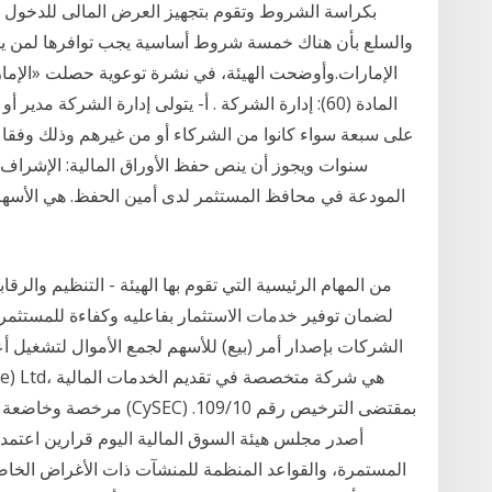
بكراسة الشروط وتقوم بتجهيز العرض المالى للدخول في 
والسلع بأن هناك خمسة شروط أساسية يجب توافرها لمن ير
الإمارات.وأوضحت الهيئة، في نشرة توعوية حصلت «الإما
المادة (60): إدارة الشركة . أ- يتولى إدارة الشركة مد
على سبعة سواء كانوا من الشركاء أو من غيرهم وذلك وفقا ل
سنوات ويجوز أن ينص حفظ الأوراق المالية: الإشراف ع
المودعة في محافظ المستثمر لدى أمين الحفظ. هي الأسهم 
من المهام الرئيسية التي تقوم بها الهيئة - التنظيم والر
لضمان توفير خدمات الاستثمار بفاعليه وكفاءة للمستث
الشركات بإصدار أمر (بيع) للأسهم لجمع الأموال لتشغيل أ
مرخصة وخاضعة لتنظيم هيئة 
أصدر مجلس هيئة السوق المالية اليوم قرارين اعتمد ب
المستمرة، والقواعد المنظمة للمنشآت ذات الأغراض الخاصة 