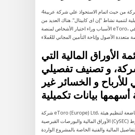
4‏‏/5‏‏/1442 بعد الهجرة وخلال اللقاء تم استعراض نشاط الشركة من حيث اتمام الاستحواذ علي شركة عربية
ة لتنمية نشاط "إن اى كابيتال". هناك العديد من
الأسباب وراء اختيار الأشخاص لمنصة eToro، ومن بينها انخفاض الرسوم والعمولات، وإمكانية الاستثمار في
مة الأوراق المالية التي
شركة، و تصنيف تفصيلي
للأرباح و الخسائر غير
شركة eToro (Europe) Ltd، هي شركة متخصصة في تقديم الخدمات المالية مرخصة وخاضعة لتنظيم هيئة
الأوراق المالية والبورصات القبرصية (CySEC) بمقتضى الترخيص رقم 109/10. بعد شراء كراسة الشروط
فاصيل المالية والفنية الخاصة بالمشروع الواردة