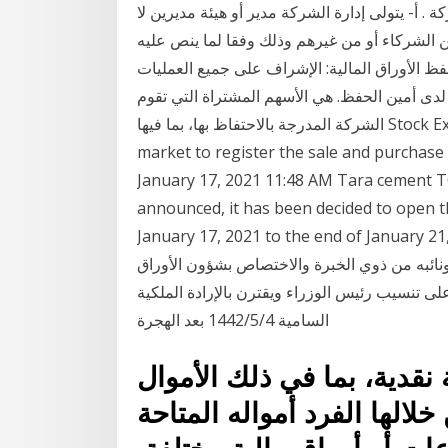
 الخمسة المادة (60): إدارة الشركة . أ- يتولى إدارة الشركة مدير أو هيئة مديرين لا
من الشركاء أو من غيرهم وذلك وفقا لما ينص عليه
 الأوراق المالية: الإشراف على جميع العمليات
لدى أمين الحفظ. هي الأسهم المشتراة التي تقوم
الشركة المدرجة بالاحتفاظ بها، بما فيها Stock Exchange announces the opening of the trades
market to register the sale and purchase
January 17, 2021 11:48 AM Tara cement T
announced, it has been decided to open t
January 17, 2021 to the end of J … يدير الهيئة مجلس
ئبه من ذوي الخبرة والاختصاص بشؤون الأوراق
على تنسيب رئيس الوزراء ويقترن بالإرادة الملكية
السامية 4‏‏/5‏‏/1442 بعد الهجرة
نقدية، بما في ذلك الأموال
لالها الفرد أمواله المتاحة