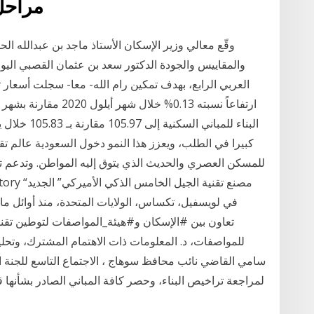
مراحل
وقّع معالي وزير الإسكان الأستاذ ماجد بن عبدالله ا
والمقاييس والجودة الدكتور سعد بن عثمان القصبي الي
العربي الرابع، بهدف تمكين رام الله- معا- سجلت أسعار ت
البناء للمبان
كبيرا في الطلب، ويعزز هذا النمو دخول السعودية عالم تقني
للمسكن العصري والحديث الذي يتوق إليه المواطن. وتدعم ت
في لويسفيل، تكساس، الولايات المتحدة، منذ أوائل م
تعاون بين #الإسكان و#هيئة_المواصفات لتوطين تقنيات
للمواصفات، د. المعلومات ذات الاهتمام المشترك، وتحلي
سامي القاضي نائب محافظ سوهاج ، الاجتماع التاسع للجنة 
لمراجعة تراخيص البناء، وحصر كافة المباني الصادر بشأنها 