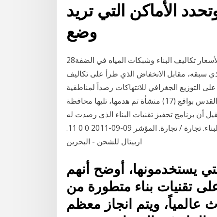
دد الأماكن التي تريد
وضع
28‏‏/5‏‏/1442 بعد الهجرة رام الله مكس: سجل الرقم القياسي لأسعار تكاليف البناء وشبكات المياه في الضفة
 الماضي 2020، مقارنة بالعام الذي سبقه، مقابل الانخفاض الذي طرأ على تكاليف
لى التوزيع الجغرافي للانتهاكات رصداً لمناطقية
الاستهداف، فقد كانت ذروة الاستهدافات في محافظة القدس بواقع (17) منشأة تم هدمها، تليها محافظة
اجد الحقيل أن برنامج تحفيز تقنيات البناء الذي رصدت له
ميزانية بقيمة 14 مليار ريال سيدعم بريجز لاستيراد مواد البناء. تجارة / تجارة. المؤشر 09-09-2011 0 0 11.
اربيتال للشحن - البحرين
التي يستخدمونها، أوضح أنهم
لى تقنيات بناء متطورة من
دث عالمياً، ويتم انجاز معظم