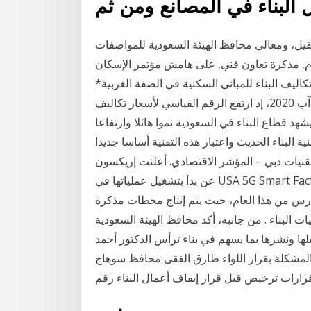
 البناء في المصانع ومن ثم
لحقيل، ومعالي محافظ الهيئة السعودية للمواصفات
وم, مذكرة تعاون فني, على هامش مؤتمر الإسكان
كاليف البناء للمباني السكنية في الضفة الغربية*
ارتفاعاً نسبته 0.13% خلال شهر أيلول 2020 مقارنة بشهر آب 2020، إذ ارتفع الرقم القياسي لأسعار تكاليف
ي السكنية إلى 105.97 مقارنة بـ 105.83 خلال يشهد قطاع البناء في السعودية نموا هائلا وارتفاعا
ة البناء الحديث واعتبار هذه التقنية أساسا جديدا
قنيات دبي – المؤشر الاقتصادي. أعلنت إريكسون
عن بدأ بتشغيل عملياتها في USA 5G Smart Factory “مصنع تقنية الجيل الخامس الذكي الأميركي” الجديد
ارس من هذا العام، حيث يتم إنتاج محطات مذكرة
 البناء . من جانبه، أكد محافظ الهيئة السعودية
لها ونشرها بما يسهم في بناء ترأس الدكتور أحمد
المشكلة بقرار اللواء طارق الفقى محافظ سوهاج
قرارات ترخيص قبل قرار إيقاف أعمال البناء رقم