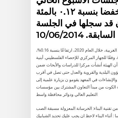
مسجلا ١٠٧.٨٨ نقطه ومنخفضا بنسبة ٠.١٢ بالمئة
قطة كان قد سجلها في الجلسة
السابقة. 10/06/2014
سجّلت أسعار تكاليف البناء للمباني السكنية في الضفة الغربية، خلال العام 2020، ارتفاعًا بنسبة 0.16%،
قارنةً بأسعارها عام 2019، بمتوسط رقم قياسي (105.98)، وفقًا للجهاز المركزي للإحصاء الفلسطيني. أبنية
، أن الهيئة أنشأت مركزا للدراسات والأبحاث ضمن
ؤون البلدية والقروية والعدل حتى تصل في أقرب
والإنشاءات في المعهد يقومو ن بزيارة علمية إلى
ة الكوت من مبدأ التعاون المشترك بين مؤسسات
التعليم العالي ودوائر محافظة واسط
ن تقنية البناء: الخرسانة المعزولة مسبقة الصب (ips)،
 : أثناء البناء لاحظ ان يجب عليك تحديد الشبابيك