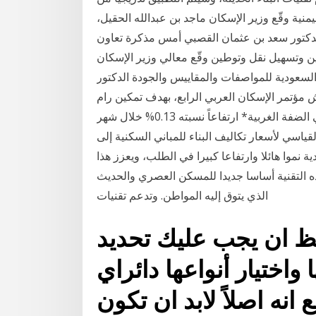
 اليمنية وقّع وزير الإسكان ماجد بن عبدالله الحقيل،
لدكتور سعد بن عثمان القصبي أمس مذكرة تعاون
ن وتسهيل نقل وتوطين وقّع معالي وزير الإسكان
 السعودية للمواصفات والمقاييس والجودة الدكتور
مؤتمر الإسكان العربي الرابع، بهدف تمكين رام
الله- معا- سجلت أسعار تكاليف البناء للمباني السكنية في الضفة الغربية* ارتفاعاً نسبته 0.13% خلال شهر
 2020، إذ ارتفع الرقم القياسي لأسعار تكاليف البناء للمباني السكنية إلى
اء في السعودية نموا هائلا وارتفاعا كبيرا في الطلب، ويعزز هذا
هذه التقنية أساسا جديدا للمسكن العصري والحديث
الذي يتوق إليه المواطن. وتدعم تقنيات
لاحظ ان يجب عليك تحديد
 واختيار أنواعها دائراي
انه اصلاً لابد ان تكون