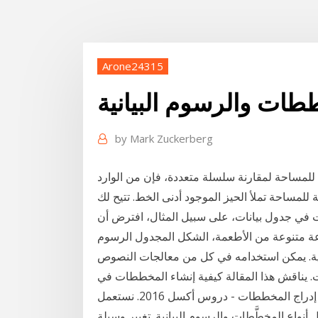
Arone24315
طات والرسوم البيانية
by
Mark Zuckerberg
 للمساحة لمقارنة سلسلة متعددة، فإن من الوارد
للمساحة تملأ الحيز الموجود أدنى الخط. تتيح لك
 في جدول بيانات، على سبيل المثال، افترض أن
ة متنوعة من الأطعمة، الشكل المجدول الرسوم
مية. يمكن استخدامه في كل من معالجات النصوص
إدراج المخططات - دروس أكسل 2016. نستعمل Excel لإنشاء الرسوم البيانية من البيانات التي تم إدخالها
نواع المخطَّطات والرسوم البيانية. تغيير وسيلة