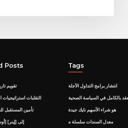
d Posts
Tags
انتشار برامج التداول الآجلة
تقويم تار
قد بالكامل في السياسة الصحية
التقلبات استراتيجيات ال
هو شراء الأسهم نايك جيدة
تأمين المستقبل ل
معدل السندات سلسلة ه
Netdania [أوسد] إلى [إينر]