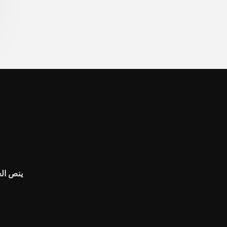
ينص الع