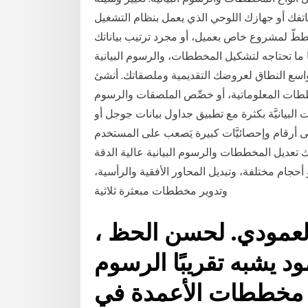
ازك اللوحي الذي يعمل بنظام التشغيل Android، افتح جدول بيانات
ططّ لمشروع خاص بعميل، أو مجرد ترتيب بياناتك
ا ما تحتاجه لتشكيل المخططات، والرسوم البيانية
واسع النطاق لعروضك التقديمية وملصقاتك. أنشئ
طات المعلوماتية، أو خصِّص الملصقات والرسوم
لبيانيَّة بكثرة مع تطبيق جداول بيانات جوجل أو
لى أرقام وإحصائيَّات كبيرة يَصعب على المستخدم
ك تعديل المخططات والرسوم البيانية عالية الدقة
حجام مختلفة، وتبديل المحاور الأفقية والرأسية،
وتدوير مخططات مبعثرة ثلاثية
 العمودي. لحسن الحظ ،
 يشبه تقريبًا الرسوم
ون مخططات الأعمدة في