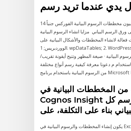
14 تشرين الأول (أكتوبر) 2020 غالباً ما يستخدم المحللون الفنيون مخططات الرسوم البيانية الفوركس جنباً
ورق الرسم البياني مزايا انشاء الرسوم البيانية
أشكال على الووردبريس; 5 إضافات فعالة لانشاء المخططات والأشكال البيانية على
الووردبريس; 1. wpDataTables; 2. WordPress يُبرز هذا الموضوع معلومات إضافية بشأن إنشاء رسومات
لرسوم البيانية · صيغة المظهر وتتيح أيقونة تقريب/
استخدام م دعونا معرفة كيفية رسم أنواع مختلفة
من المخططات البيانية في IBM
Cognos Insight وذلك لتشغيل البيانات حيث يتم رسم كل
يكون إنشاء المخططات والرسوم البيانية في Excel أمرًا سهلاً بمجرد معرفة الخطوات الأساسية. Image.