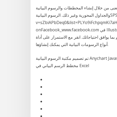
معنى من خلال إنشاء المخططات والرسوم البيانية
والجداول المحورية وغير ذلك. الرسوم البيانيةSPSS Playlisthttps://www.youtube.com/watch?
v=sZbiAPbDeq0&list=PLYo9iFchpqmKi7a
onFacebook_www.facebook.com في Illustrator، يمكنك إنشاء أنواع مختلفة من الرسومات البيانية
ق احتياجاتك. انقر مع الاستمرار على أداة Graph ( ) في اللوحة Tools لعرض مختلف
أنواع الرسومات البيانية التي يمكنك إنشاؤها.
تم تصميم مكتبة الرسوم البيانية Anychart Javascript Charting ليسهل لبناء الرسم البياني كيفية إنشاء
مخطط الرسم البياني في Excel