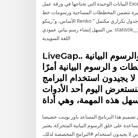
البيانات الوحيدة التي تحتاجها في ورقة عمل Excel لإنشاء مخطط 8 أعمدة هي بحجم لا يتعدى 40 كيلو بايت
 صغيرة تتضمن المخططات المساحية ورسومات خط
الأساس، و"رينكو Renko " المعتمدة على الرسم البياني العمودي. عندما يكون لدينا جدول تكراري مكتمل
من السهل إنشاء رسم بياني عمودي. statistik__tabeller_och_diagram_04. معاني الكلمات السويدية.
اللغة السويدية
LiveGap.. أداة مجانية لإنشاء المخططات والرسوم البيانية
ات و الرسوم البيانية أمرًا
لا يجيدون استخدام البرامج
ستعرض اليوم أحد الأدوات
م تصميم هذا البرنامج المساعد باور بوينت خصيصا
اعدة على خلق الرسوم البيانية المتحركة. يعتبر
لذين لا يجيدون استخدام #البرامج المخصصة لذلك،