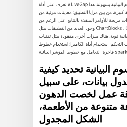
تعرف على أداة #LiveGap التي تسهل على المستخدمين إنشاء المخططات و #الرسوم البيانية بسهولة. هذا
يرة. من بين مزايا التطبيق: معاينات مرئية من
مريحة للأوامر المنفذة بالتتابع. على الرغم من
وجود العديد من التطبيقات مثل ChartBlocks ، Google Charts التي تُتيح لك إمكانية إنشاء المخططات
يانية قوية. هناك ميزات أخرى مفقودة مثل تقنيات
 التحكم; استخدام أداة الكاميرا; استخدام خطوط
 البيانية تحديد كيفية
ل بيانات، على سبيل
رقة عمل لخصت الدهون
ة متنوعة من الأطعمة،
الشكل المجدول