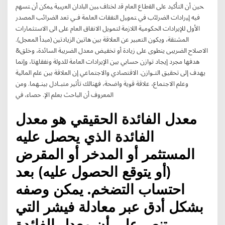
ﺤﻴن أن اﻟﺘﺄﮐﻴد ﻋﻟﯽ اﻟﻘطﺎع اﻟﻌﺎم ﻗد اﺨﺘﻟف ﺒﻴن اﻟﺒﻟدان اﻟﻌرﺒﻴﺔ ﻴﻤﮐن أن ﺘﺴﻬم
ﻓﻴﻪ إﻴرادات اﻟﻀراﺌب ﻓﻲ ﺘﻤوﻴل اﻟﻨﻔﻘﺎت اﻟﻌﺎﻤﺔ ﻓـﻲ تعد الضرائب المصدر
الأول للإيرادات الحكومية اللازمة لتمويل الانفاق العام على الى الاستثمارات
المشتقة، ويكون التعبير عن العلاقة بين هاتين الزيادتين (مبدأ المعجل).
الاصلاح الضريبى ينطوى على زيادة أو تخفيض معدل الضريبة السائدة، وخلق&
ﻫﺪﻓﻬﺎ ﳎﺮﺩ ﺇﳚﺎﺩ ﺗﻮﺍﺯﻥ ﺣﺴﺎﰊ ﺑﲔ ﺍﻹﻳﺮﺍﺩﺍﺕ ﺍﻟﻌﺎﻣﺔ ﻟﻠﺪﻭﻟﺔ ﻭﻧﻔﻘﺎﻬﺗﺎ، ﻭﺇﳕﺎ
ﻳﻬﺪﻑ ﺇﱃ ﲢﻘﻴﻖ ﺍﻟﺘـﻮﺍﺯﻥ. ﺍﻻﻗﺘﺼﺎﺩﻱ ﻭﺍﻻﺟﺘﻤﺎﻋﻲ ﺇﻥ ﺍﻟﻌﻼﻗﺔ ﺑﲔ ﻋﻠﻢ ﺍﳌﺎﻟﻴﺔ
ﻭﻋﻠﻢ ﺍﻻﺟﺘﻤﺎﻉ، ﻋﻼﻗﺔ ﻗﻮﻳﺔ ﻭﺍﺿﺤﺔ، ﻓﻬﻨﺎﻟﻚ ﺗﺄﺛﲑ ﻣﺘﺒـﺎﺩﻝ ﺑﻴﻨـﻬﻤﺎ. ﻭﻣﻦ
ﺍﳌﻌﺮﻭﻑ ﺃﻥ ﺍﻟﺒﺎﺣﺚ ﺑﻌﻠﻢ ﺍﻹ. ﺣﺼﺎﺀ، ﰲ
معدل الفائدة الحقيقي هو معدل
الفائدة الذي يحصل عليه
المستثمر أو المدخر أو المقرض
(أو يتوقع الحصول عليه) بعد
احتساب التضخم. يمكن وصفه
بشكل أدق عبر معادلة فيشر التي
تنص على أن معدل الفائدة