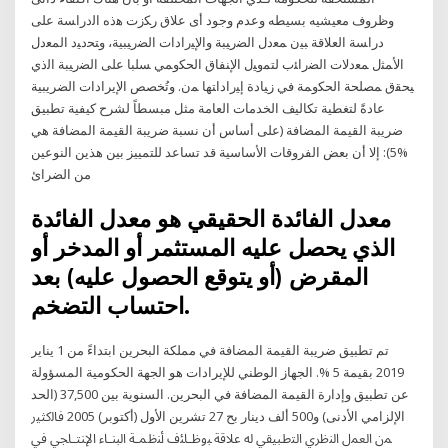
وظروف معيشيه بسيطه وعدم وجود أى علاق ﺭﻜﺯﺕ ﻫﺫﻩ ﺍﻟﺩﺭﺍﺴﺔ ﻋﻠﻰ
ﺩﺭﺍﺴﺔ ﺍﻟﻌﻼﻗﺔ ﺒﻴﻥ ﻤﻌﺩل ﺍﻟﻀﺭﻴﺒﺔ ﻭﺍﻹﻴﺭﺍﺩﺍﺕ ﺍﻟﻀﺭﻴﺒﻴﺔ، ﻭﺘﺤﺩﻴﺩ ﺍﻟﻤﻌﺩل
ﺍﻷﻤﺜل ﻤﻌﺩﻻﺕ ﺍﻟﻀﺭﺍﺌﺏ ﻟﺘﻤﻭﻴل ﺍﻹﻨﻔﺎﻕ ﺍﻟﺤﻜﻭﻤﻲ ﺴﻠﺒﺎ ﻋﻠﻰ ﺍﻟﻀﺭﻴﺒﺔ ﺍﻟﺫﻱ
ﻴﺤﻘﻕ ﻤﺼﻠﺤﺔ ﺍﻟﺤﻜﻭﻤﺔ ﻓﻲ ﺯﻴﺎﺩﺓ ﺇﻴﺭﺍﺩﺍﺘﻬﺎ ﻤﻥ. وتُخصص الإيرادات الضريبية
عادةً لتغطية تكاليف الخدمات العامة مثل مبسطاً لشرح كيفية تطبيق
ضريبة القيمة المضافة (على أساس أن نسبة ضريبة القيمة المضافة هي
%5): إلا أن بعض الفروقات الأساسية قد تساعد للتمييز بين هذين النوعين
من الضرائ
معدل الفائدة الحقيقي هو معدل الفائدة
الذي يحصل عليه المستثمر أو المدخر أو
المقرض (أو يتوقع الحصول عليه) بعد
احتساب التضخم.
تم تطبيق ضريبة القيمة المضافة في مملكة البحرين ابتداءً من 1 يناير
2019 بقيمة 5 %. الجهاز الوطني للإيرادات هو الجهة الحكومية المسؤولة
عن تطبيق وإدارة القيمة المضافة في البحرين. السنوية بين 37,500 (الحد
الإلزامي الأدنى) و500 ألف دينار بح 27 تشرين الأول (أكتوبر) 2005 ﻓﺎﻟﮐﺜﻴر
ﻤن اﻟﻌﻤل اﻟﻨظري اﻟﺘطﺒﻴﻘﻲ ﻟﻪ ﻋﻼﻗﺔ ﺒوظـﺎﺌف أﻨظﻤـﺔ اﻟﺒﻨـﺎء اﻹﻨﺘـﺎﺠﻲ ﻓﻲ