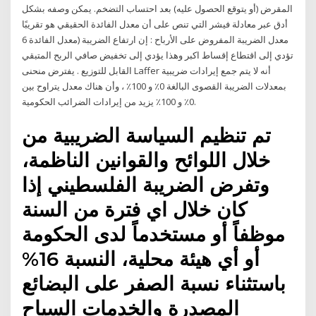
المقرض (أو يتوقع الحصول عليه) بعد احتساب التضخم. يمكن وصفه بشكل
أدق عبر معادلة فيشر التي تنص على أن معدل الفائدة الحقيقي هو تقريبًا
معدل الفائدة 6) معدل الضريبة المفروض على الأرباح : إن ارتفاع الضريبة
تؤدي إلى اقتطاع إقساط اكبر وهذا يؤدي إلى تخفيض صافي الربح المتبقي
القابل للتوزيع . يفترض منحنى Laffer أنه لا يتم جمع إيرادات ضريبية
بمعدلات الضريبة القصوى البالغة 0٪ و 100٪ ، وأن هناك معدل يتراوح بين
0٪ و 100٪ يزيد من إيرادات الضرائب الحكومية.
تم تنظيم السياسة الضريبية من
خلال اللوائح والقوانين الناظمة،
وتفرض الضريبة الفلسطيني إذا
كان خلال اي فترة من السنة
موظفاً أو مستخدماً لدى الحكومة
أو أي هيئة محلية، النسبة 16%
باستثناء نسبة الصفر على البضائع
المصدرة والخدمات السياح