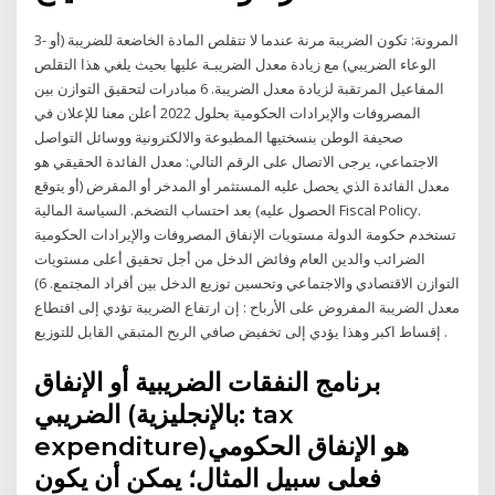
3- المرونة: تكون الضريبة مرنة عندما لا تتقلص المادة الخاضعة للضريبة (أو
الوعاء الضريبي) مع زيادة معدل الضريبـة عليها بحيث يلغي هذا التقلص
المفاعيل المرتقبة لزيادة معدل الضريبة. 6 مبادرات لتحقيق التوازن بين
المصروفات والإيرادات الحكومية بحلول 2022 أعلن معنا للإعلان في
صحيفة الوطن بنسختيها المطبوعة والالكترونية ووسائل التواصل
الاجتماعي، يرجى الاتصال على الرقم التالي: معدل الفائدة الحقيقي هو
معدل الفائدة الذي يحصل عليه المستثمر أو المدخر أو المقرض (أو يتوقع
الحصول عليه) بعد احتساب التضخم. السياسة المالية Fiscal Policy.
تستخدم حكومة الدولة مستويات الإنفاق المصروفات والإيرادات الحكومية
الضرائب والدين العام وفائض الدخل من أجل تحقيق أعلى مستويات
التوازن الاقتصادي والاجتماعي وتحسين توزيع الدخل بين أفراد المجتمع. 6)
معدل الضريبة المفروض على الأرباح : إن ارتفاع الضريبة تؤدي إلى اقتطاع
إقساط اكبر وهذا يؤدي إلى تخفيض صافي الربح المتبقي القابل للتوزيع .
برنامج النفقات الضريبية أو الإنفاق
الضريبي (بالإنجليزية: tax
expenditure)‏ هو الإنفاق الحكومي
فعلى سبيل المثال؛ يمكن أن يكون