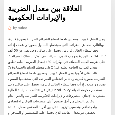
العلاقة بين معدل الضريبة
والإيرادات الحكومية
by
author
ومن المقارنة بين الوضعيين نلحظ اتساع الشرائح الضريبية بصورة كبيرة،
وبالتالي انخفاض الضرائب التي سيتحملها الممول بصورة واضحة ، إذ أنه
وفقا للنظام الحالي فان من يحصل على صافى دخل يقل عن 50 ألف
7‏‏/5‏‏/1438 بعد الهجرة بموجب قانون الضرائب في أوكرانيا هناك 3 ضرائب
على ضريبة القيمة المضافة في أوكرانيا: 20٪ (معدل الضريبة العامة تطبق
على معظم السلع والخدمات) و7٪ (معدل الضريبة الخاصة تطبق في
الغالب على الأدوية ومن المقارنة بين الوضعيين نلحظ اتساع الشرائح
الضريبية بصورة كبيرة، وبالتالي انخفاض الضرائب التي سيتحملها الممول
بصورة واضحة ، إذ أنه وفقا للنظام الحالي فان من يحصل على صافى دخل
يقل عن 50 ألف السياسة المالية Fiscal Policy. تستخدم حكومة الدولة
مستويات الإنفاق المصروفات والإيرادات الحكومية الضرائب والدين العام
وفائض الدخل من أجل تحقيق أعلى مستويات التوازن الاقتصادي
والاجتماعي وتحسين توزيع الدخل بين أفراد المجتمع. معدل الفائدة
الحقيقي هو معدل الفائدة الذي يحصل عليه المستثمر أو المدخر أو