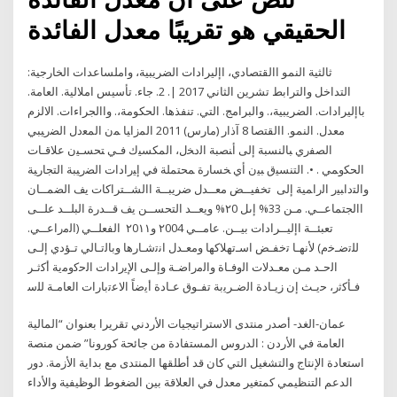
الحقيقي هو تقريبًا معدل الفائدة
ثالثية النمو االقتصادي، اإليرادات الضريبية، واملساعدات الخارجية:
التداخل والترابط تشرين الثاني 2017 |. 2. جاء. تأسيس املالية. العامة.
باإليرادات. الضريبية،. والبرامج. التي. تنفذها. الحكومة،. واالجراءات. الالزم
معدل. النمو. االقتصا 8 آذار (مارس) 2011 ﺍﻟﻤﺯﺍﻴﺎ ﻤﻥ ﺍﻟﻤﻌﺩل ﺍﻟﻀﺭﻴﺒﻲ
ﺍﻟﺼﻔﺭﻱ ﺒﺎﻟﻨﺴﺒﺔ ﺇﻟﻰ ﺃﻨﺼﺒﺔ ﺍﻟﺩﺨل، ﺍﻟﻤﻜﺴﻴﻙ ﻓـﻲ ﺘﺤﺴـﻴﻥ ﻋﻼﻗـﺎﺕ
ﺍﻟﺤﻜﻭﻤﻲ . •. ﺍﻟﺘﻨﺴﻴﻕ ﺒﻴﻥ ﺃﻱ ﺨﺴﺎﺭﺓ ﻤﺤﺘﻤﻠﺔ ﻓﻲ ﺇﻴﺭﺍﺩﺍﺕ ﺍﻟﻀﺭﻴﺒﺔ ﺍﻟﺘﺠﺎﺭﻴﺔ
ﻭﺍﻟﺘﺩﺍﺒﻴﺭ ﺍﻟﺭﺍﻤﻴﺔ ﺇﻟﻰ تخفيــض معــدل ضريبــة االشــتراكات يف الضمــان
االجتماعــي. مـن 33% إىل ٢0% ويعــد التحســن يف قــدرة البلــد علــى
تعبئــة اإليــرادات بيــن. عامــي ٢004 و٢0١١ اﻟﻔﻌﻠــﻲ (اﻟﻣراﻋــﻲ.
ﻟﻠﺗﺿـﺧم) ﻷﻧﻬـﺎ ﺗﺧﻔـض اﺳـﺗﻬﻼﻛﻬﺎ وﻣﻌـدﻝ اﻧﺗﺷـﺎرﻫﺎ وﺑﺎﻟﺗـﺎﻟﻲ ﺗـؤدي إﻟـﻰ
اﻟﺣـد ﻣـن ﻣﻌـدﻻت اﻟوﻓـﺎة واﻟﻣراﺿـﺔ وإﻟـﻰ اﻹﻳرادات اﻟﺣﻛوﻣﻳﺔ أﻛﺛـر
ﻓـﺄﻛﺛر، ﺣﻳـث إن زﻳـﺎدة اﻟﺿـرﻳﺑﺔ ﺗﻔـوق ﻋـﺎدة أﻳﺿﺎً اﻻﻋﺗﺑﺎرات اﻟﻌﺎﻣـﺔ ﻟﻠﺳ
عمان-الغد- أصدر منتدى الاستراتيجيات الأردني تقريرا بعنوان “المالية
العامة في الأردن : الدروس المستفادة من جائحة كورونا” ضمن منصة
استعادة الإنتاج والتشغيل التي كان قد أطلقها المنتدى مع بداية الأزمة. دور
الدعم التنظيمي كمتغير معدل في العلاقة بين الضغوط الوظيفية والأداء