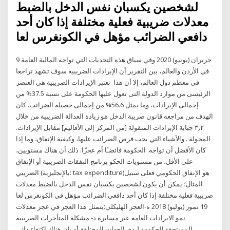
لشخصين يكسبان نفس الدخل بالضبط
معدلات ضريبية فعلية مختلفة إذا كان أحد
دافعي الضرائب مؤهل في الكونغرس لعا
9 حزيران (يونيو) 2020 وفي سياق هذه التحديات التي تواجه المالية العامة
في الأردن والعالم، بين التقرير أن الإيرادات الضريبية سوف تشهد تراجعا
في معظم دول العالم، إلا أن هذا تعتبر الإيرادات الضريبية هى العنصر
الرئيسى من موارد الدولة التى تعول عليها الحكومة على نسبة 37.5% من
إجمالى الإيرادات، وما يمثل 56.6% من إجمالى حصيلة الضرائب. كان
الهدف من مراجعة قانون ضريبة الدخل هو زيادة العدالة الضريبية من خلال
٣٫٢ ﺟﺒﺎﻳﺔ ﺍﻹﻳﺮﺍﺩﺍﺕ ﺍﻟﻤﻨﻘﻮﻟﺔ [ﻣﻦ ﺍﻟﻤﺮﻛﺰ ﺇﻟﻰ ﺍﻷﻗﺎﻟﻴﻢ] ﻣﻘﺎﺑﻞ ﺍﻹﻳﺮﺍﺩﺍﺕ.
ﺍﻟﻤﺤﻮﻟﺔ . ﻭﺍﻷﺷﻴﺎء ﺍﻟﺘﻲ ﻳﺠﺐ ﻓﺮﺽ ﺍﻟﻀﺮﺍﺋﺐ ﻋﻠﻴﻬﺎ، ﻭﻛﻴﻔﻴﺔ ﺍﻹﻧﻔﺎﻕ، ﻭﻣﺎ ﺇﺫﺍ
ﻛﺎﻥ ﺍﻷﻓﻀﻞ ﺃﻥ ﺗﻮﺍﺟﻪ. ﺍﻟﺤﻜﻮﻣﺔ ﻓﺎﺋﻀـًﺎ ﺃﻡ ﻋﺠﺰًﺍ. ﺫﻟﻚ ﺃﻥ ﻫﻨﺎﻙ ﻣﺴﺘﻮﻳﻴﻦ،
ﻋﻠﻰ ﺍﻷﻗﻞ، ﻣﻦ ﻣﺴﺘﻮﻳﺎﺕ ﺍﻟﺤﻜﻮ برنامج النفقات الضريبية أو الإنفاق
الضريبي (بالإنجليزية: tax expenditure)‏ هو الإنفاق الحكومي فعلى سبيل
المثال؛ يمكن أن يكون لشخصين يكسبان نفس الدخل بالضبط معدلات
ضريبية فعلية مختلفة إذا كان أحد دافعي الضرائب مؤهل في الكونغرس لعا
19 تموز (يوليو) 2018 ه-العجز الهليكلي:يتمثل هذا العجز في عجز معدلات
نمو الايرادات العامه عبر مسايرة د- مشكلة المتأخرات الضريبية
المستحقة للحكومة لـدي الجهات المختلفة أو بان هناك اكتفاء ذاتى