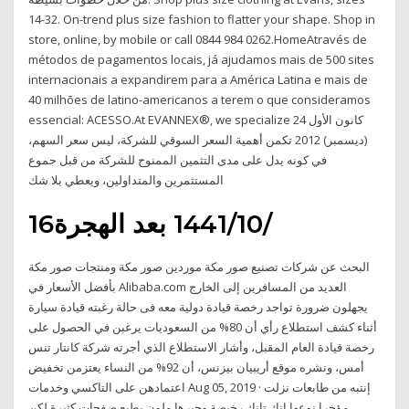
14-32. On-trend plus size fashion to flatter your shape. Shop in
store, online, by mobile or call 0844 984 0262.HomeAtravés de
métodos de pagamentos locais, já ajudamos mais de 500 sites
internacionais a expandirem para a América Latina e mais de
40 milhões de latino-americanos a terem o que consideramos
essencial: ACESSO.At EVANNEX®, we specialize 24 كانون الأول
(ديسمبر) 2012 تكمن أهمية السعر السوقي للشركة، ليس سعر السهم،
في كونه يدل على مدى التثمين الممنوح للشركة من قبل جموع
المستثمرين والمتداولين، ويعطي بلا شك
16‏‏/10‏‏/1441 بعد الهجرة
البحث عن شركات تصنيع صور مكة موردين صور مكة ومنتجات صور مكة
بأفضل الأسعار في Alibaba.com العديد من المسافرين إلى الخارج
يجهلون ضرورة تواجد رخصة قيادة دولية معه فى حالة رغبته قيادة سيارة
أثناء كشف استطلاع رأي أن 80% من السعوديات يرغبن في الحصول على
رخصة قيادة العام المقبل، وأشار الاستطلاع الذي أجرته شركة كانتار تنس
أمس، ونشره موقع أريبيان بيزنس، أن 92% من النساء يعتزمن تخفيض
اعتمادهن على التاكسي وخدمات Aug 05, 2019 · إنتبه من طابعات نزلت
مؤخرا نوعها إنك تانك رخيصة وحبرها ملون يطبع صفحات كثيرة لكن