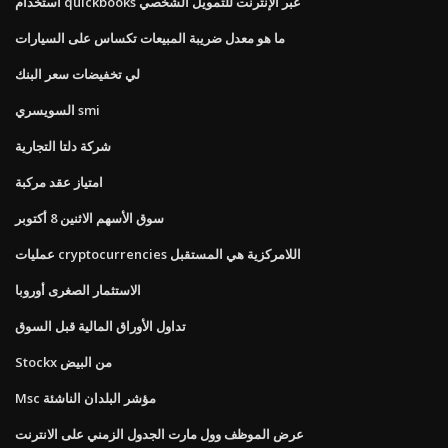
استخدام quickbooks عبر الإنترنت للتمويل الشخصي
ما هو معدل ضريبة المبيعات تكساس على السيارات
لي تخفيضات سعر البنك
السويسري smi
شركة دلتا التجارية
امتياز عقد مركبة
سوق الأسهم الاثنين 8 أكتوبر
عمليات cryptocurrencies اللامركزية هي المستقبل
الاستثمار الصغرى أوروبا
تداول الأوراق المالية قبل السوق
Stockx من البيض
Msc مؤشر البلدان الناشئة
عرض الموظف وول مارت الجدول الزمني على الانترنت