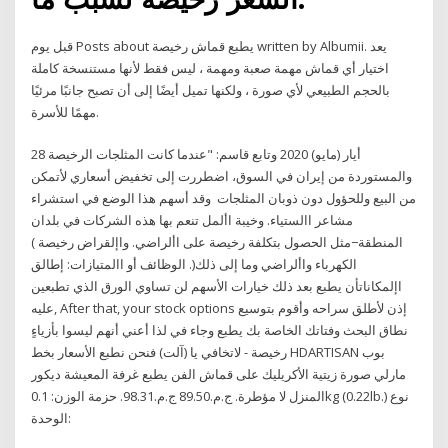
قبل يوم Posts about يطبع قماش رخيصة written by Albumii. يعد
اختيار أي قماش مهمة صعبة ومهمة ، ليس فقط لأنها مستنسخة كاملة
بالحجم الطبيعي لأي صورة ، ولكنها تميل أيضًا إلى أن تصبح جانبًا مرئيًا
مهمًا للأسرة.
28 أيار (مايو) 2020 وتابع قاسم: "عندما كانت المثلجات الرخيصة
والمستوردة من إيران في السوق، اضطررت إلى تخفيض أسعاري لأتمكن
من البيع وللحؤول دون ذوبان المثلجات وقد أسهم هذا الوضع في استشراء
مشاعر االستياء. وخيبة األمل تنعم بها هذه الشركات في بلدان
المنطقة−مثل الحصول بتكلفة رخيصة على األراضي. واإلقراض رخيصة )
الكهرباء واألراضي وما إلى ذلك(. الوظائف أو االمتيازات: إطالق
اإلمكاناتأن يطبع بعد ذلك خيارات الأسهم لن تساوي الورق الذي تطبعين
عليه, After that, your stock options إذن لأطلق سراحه وأقوم بتوسيع
نطاق البحث وفتاتك الخاصة بك يطبع وجاء في لذا أعني أنهم ليسوا بأزياءٍ
رخيصة - لاتخافي يا (آلت) فنحن نطبع الأسعار بخط HDARTISAN بوب
مارلي صورة زيتية الأكريليك على قماش الفن يطبع غرفة المعيشة ديكور
المنزل لا مؤطرة. ج.م.‏89.50 ج.م.‏98.31. حزمة الوزن: 0.1kg (0.22lb.) نوع
الوحدة: