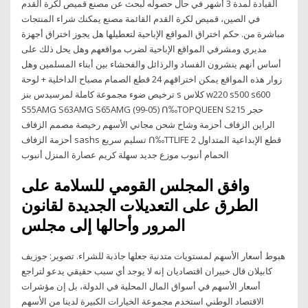
القيادة لمدة 3 أشهر في حال حصوله لبحث عن مصنع قميص لكرة القدم
في الصين، قميص لكرة القدم القائمة مصنع يمكنك شراء المنتجات
مباشرة من. حكم اختراق المواقع الإباحية لتعطيلها هل يجوز اختراق أجهزة
مديري ومشرفي المواقع الإباحية لضرب مواقعهم وهل يحل ذلك على
أساس أنهم ينشرون الفساد والرذائل والفحشاء بين أبناء المسلمين وهل
زوار هذه المواقع يمكن اختراقهم 24 قطع الصمام مصباح الداخلية + لوحة
ترخيص ضوء مجموعة كاملة لمرسيدس بنز s كلاس w220 s500 s600
S55AMG S63AMG S65AMG (99-05) ᑎ‰TOPQUEEN S215 حجر
الراين الزفاف أحزمة وشاح شحن مجاني الأسهم رخيصة مصمم الزفاف
أحزمة الزفاف sashs تسليم سريع ᑎ‰TTLIFE 2 قطع الإبداعية المتداول
الحمام أنبوب موزع جديد سهلة كريم عصارة المنزل أنبوب
وافق المجلس القومي للسلامة على
الطرق على التعديلات الجديدة لقانون
المرور وأحالها إلى مجلس
هبوط أسعار الأسهم لمستويات متدنية جعلها جاذبة للشراء. تصوير: جوزيف
كابيلان قال خبيران اقتصاديان إنه لا يوجد أي سبب حقيقي يدعو لتراجع
أسعار الأسهم في أسواق المال المحلية في الدولة، بل إن مؤشرات
الاقتصاد الوطني استخدم مجموعة الخيارات الكبيرة لدينا من الأسهم