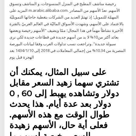
رخيصة مناشف المطبخ في المنزل المنسوجات، و المناشف وتسوق
المزيد على m.arabic.alibaba.com. الأسهم. تعدّ الأسهم من المصادر
المهمّة للتمويل؛ إذ تهتمّ العديد من الشركات بتغطية حاجاتها التمويليّة
بالاعتماد على الأسهم، وشهدت الأسواق الماليّة في العالم العربيّ بالفترة
الأخيرة نشاطاً مهماً في هذا المجال؛ ممّا ويضيف "الأسهم رخيصة وبعضها
بعائد أكثر من10% لا بد من أسهم جديدة في قطاعات جديدة لكي نرى
سيولة جديدة". وتراجعت نسب تداولات العرب وفقا لبيانات البورصة
المصرية من 10.34% من إجمالي المعاملات في 2018 إلى 10‏‏/1‏‏/1434 بعد
الهجرة قبل يوم
على سبيل المثال، يمكنك أن
تشتري سهما زهيد السعر مقابل
دولار وتشاهده يهبط إلى 60 , 0
دولار بعد عدة أيام. هذا يحدث
طوال الوقت مع هذه الأسهم.
فعلى أية حال، الأسهم زهيدة
السعر رخيصة لسبب ما.