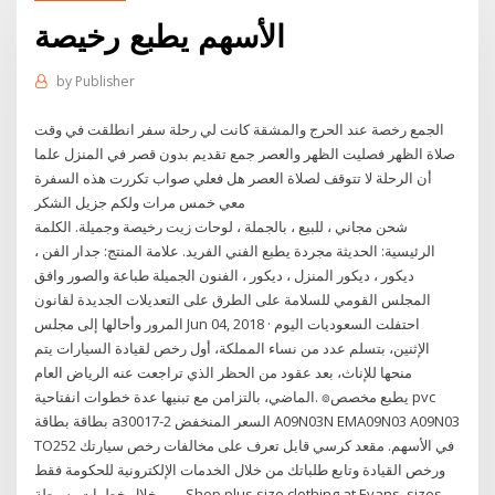
الأسهم يطبع رخيصة
by
Publisher
الجمع رخصة عند الحرج والمشقة كانت لي رحلة سفر انطلقت في وقت
صلاة الظهر فصليت الظهر والعصر جمع تقديم بدون قصر في المنزل علما
أن الرحلة لا تتوقف لصلاة العصر هل فعلي صواب تكررت هذه السفرة
معي خمس مرات ولكم جزيل الشكر
شحن مجاني ، للبيع ، بالجملة ، لوحات زيت رخيصة وجميلة. الكلمة
الرئيسية: الحديثة مجردة يطبع الفني الفريد. علامة المنتج: جدار الفن ،
ديكور ، ديكور المنزل ، ديكور ، الفنون الجميلة طباعة والصور وافق
المجلس القومي للسلامة على الطرق على التعديلات الجديدة لقانون
المرور وأحالها إلى مجلس Jun 04, 2018 · احتفلت السعوديات اليوم
الإثنين، بتسلم عدد من نساء المملكة، أول رخص لقيادة السيارات يتم
منحها للإناث، بعد عقود من الحظر الذي تراجعت عنه الرياض العام
الماضي، بالتزامن مع تبنيها عدة خطوات انفتاحية. ๏يطبع مخصص pvc
بطاقة بطاقة a30017-2 السعر المنخفض A09N03N EMA09N03 A09N03
TO252 في الأسهم. مقعد كرسي قابل تعرف على مخالفات رخص سيارتك
ورخص القيادة وتابع طلباتك من خلال الخدمات الإلكترونية للحكومة فقط
من خلال خطوات بسيطة. Shop plus size clothing at Evans, sizes