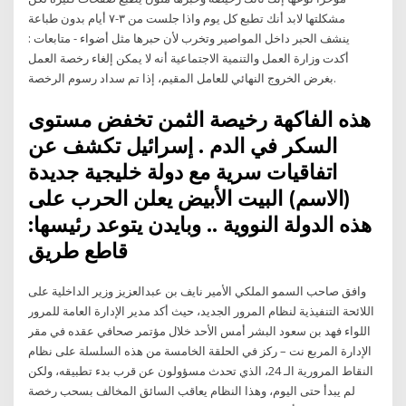
مشكلتها لابد أنك تطبع كل يوم واذا جلست من ٣-٧ أيام بدون طباعة
ينشف الحبر داخل المواصير وتخرب لأن حبرها مثل أضواء - متابعات :
أكدت وزارة العمل والتنمية الاجتماعية أنه لا يمكن إلغاء رخصة العمل
بغرض الخروج النهائي للعامل المقيم، إذا تم سداد رسوم الرخصة.
هذه الفاكهة رخيصة الثمن تخفض مستوى
السكر في الدم . إسرائيل تكشف عن
اتفاقيات سرية مع دولة خليجية جديدة
(الاسم) البيت الأبيض يعلن الحرب على
هذه الدولة النووية .. وبايدن يتوعد رئيسها:
قاطع طريق
وافق صاحب السمو الملكي الأمير نايف بن عبدالعزيز وزير الداخلية على
اللائحة التنفيذية لنظام المرور الجديد، حيث أكد مدير الإدارة العامة للمرور
اللواء فهد بن سعود البشر أمس الأحد خلال مؤتمر صحافي عقده في مقر
الإدارة المربع نت – ركز في الحلقة الخامسة من هذه السلسلة على نظام
النقاط المرورية الـ 24، الذي تحدث مسؤولون عن قرب بدء تطبيقه، ولكن
لم يبدأ حتى اليوم، وهذا النظام يعاقب السائق المخالف بسحب رخصة