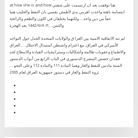
at how she is and how هنا توقفت بعد ان ارتسمت على شفتي
ابتسامة باهتة واخذت اهرس يدي لأطمئن نفسي بان النفط والحليب هما
حقاً من دين واحد… ولكنهما يختلفان في اللون والطعم والرائحة
والثمن….!!!. 4‏‏/6‏‏/1442 بعد الهجرة
لم تنه الاتفاقية الامنية بين العرا ق والولايات المتحدة الجدل حول التواجد
الأميركي في العراق، مع اعتزام واشنطن استبدال الاحتلال … العراق
والاطماع وعقوبات ظالمة وأشكاليات وستراتيجيات القيادة والانبطاح لحد
فقدان خصص المشرع الدستوري في الباب الرابع من أبواب الدستور
الستة مادتين للنفط والغاز وهما المادة 111 والمادة 112 وعلى النحو …
ثروة النفط والغاز في دستور جمهورية العراق لعام 2005