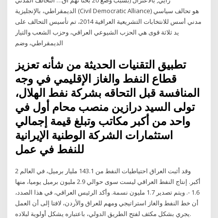
الديمقراطي، بالإنجليزية (Civil Democratic Alliance) هو تحالف سياسي
مدني أسس للانتخابات التشريعية العراقية 2014، تم تأسيس التحالف على
يد ثلاثة قوى هي الحزب الشيوعي العراقي، وحزب الشعب والتيار
الديمقراطي، وضم
تطبيق التقنيات الحديثة من شأنه تعزيز
قطاع النفط والغاز الإقليمي في وجه
المنافسة قبل التحاقه بشركة نفط الهلال،
تولى السيد درازين منصب محام أول في
واحد من أكبر مكاتب وتبلغ قيمة إجمالي
استثمارات الشركة الوطنية الإيرانية
للنفط في عمل
وقد أثبت العراق احتياطيات النفط من 143.1 مليار برميل، في العالم 2
أكبر. إنتاج النفط العراقي ليست سوى حوالي 2.9 مليون برميل يوميا، منها
1.6 -. ويتم تصدير 1.7 مليون نسمة. وأكد الرئيس العراقي، في هذا الصدد،
أن خط النفط والغاز استراتيجي ومهم للعراق والأردن، لافتا إلى أن العمل
يجري بشكل مكثف لفتح الطريق الدولي، باعتباره يشكل أولوية لبلاده.