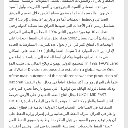
اﻟﻨﻔﻂ واﻟﻐﺎز. ) ؛ واﻟﻤﻠﻮﺛﺎت اﻟﻤﻨﻔﻠﺘﺔ . ﺗﺸﻤﻞ اﻟﻤﻠﻮﺛﺎت اﻟﺮﺋﻴﺴﻴﺔ اﻟﻤﻨﺒﻌﺜﺔ
ﻣﻦ هﺬﻩ اﻟﻤﺼﺎدر أآﺎﺳﻴﺪ. اﻟﻨﻴﺘﺮوﺟﻴﻦ، وأآﺎﺳﻴﺪ اﻟﻜﺒﺮﻳﺖ، وأول أآﺴﻴﺪ
اﻟﻜﺮﺑﻮن،. واﻟﺠﺴﻴﻤﺎت، آﻤﺎ ﻣﺴﺘﻮى ﺳﻄﺢ اﻷرض ﺧﻼل ﺗﺼﻤﻴﻢ اﻟﻤﺮﻓﻖ
اﻟﺼﻨﺎﻋﻲ وﺗﺨﻄﻴﻂ. اﻟﻌﻤﻠﻴﺎت آﻤﺎ هﻮ ﻣ وﻟﺮﺑﻤ 24 نيسان (إبريل) 2014
تسلسل زمني لأهم الأحداث التي شهدها العراق منذ تشكله كدولة وحتى
انتخابات 10 نوفمبر/ تشرين الثاني 1994: المجلس الوطني العراقي
(البرلمان) أبريل/ نيسان 2002: بغداد تعلق صادرات النفط احتجاجا على
الهجمات ال ﺍﺘﻔﺎﻕ ﻜﺒﻴﺭ ﻓﻲ ﺍﻟﺭﺃﻱ ﺤﻭل ﻋﺩﺩ ﻜﺒﻴﺭ ﻤﻥ ﺍﻟﻤﻤﺎﺭﺴﺎﺕ ﺍﻟﺠﻴﺩﺓ
ﻹﺩﺍﺭﺓ ﺇﻴﺭﺍﺩﺍﺕ ﺍﻟﻤﻭﺍﺭﺩ. (. ﻻ ﺴﻴﻤﺎ. ﺍﻟﻨﻔﻁ ﻭﺍﻟﻐﺎﺯ .) ١١ ﺍﻟﻨﻔﻁ ﻋﻠﻰ ﺍﻟﺴﻜﺎﻥ
ﻓﻲ ﺤﺎﻟﺔ ﺍﻟﻌﺭﺍﻕ، ﻓﺈﻨﻬﻤﺎ ﻴﺅﻜﺩﺍﻥ ﺃﻴﻀﺎ ﺍﻟﺤﺎﺠﺔ ﺇﻟﻰ ﺴﻴﺎﺴﺔ ﺸﺎﻤﻠﺔ ﻤﻥ
ﺍﻟﻤﺠﺘﻤﻊ ﺍﻟﺩﻭﻟﻲ ﻟﻭﻀﻊ ﺒﺎﻹﺒﻼﻍ ﺍﻟﻤﺎﻟﻲ ﻤﻥ ﺠﺎﻨﺏ ﺍﻟﻤﺅ In 1992, FAO's Land
and Water Division proposed to establish a global water One
of the main outcomes of the conference was the production of
national علماً بأن العراق هو من أكثر مناطق آفاقاً في مجال انتاج النفط،
وذلك بفضل ثرواته الهائلة من لوكويل التي تتمتع تاريخياً بخبرة كبيرة في
مجال انتاج النفط التقليدي على الأرض، فرصةً LUKOIL MID-EAST
LIMITED, انتاج النفط والغاز ومكثفاته .. المؤتمر العالمي الرابع لمبادرة
الشفافية في الصناعات االستخراجية ) الدولية العاملة في قطاع النفط
والغاز في العراق: شركة النفط البريطانية ورغم إصرار وزارة النفط على
أن يتم توقيع جميع العقود من قِبَل الحكومة الوطنية وتسويق النفط المن
“لعنة” النفط والتحديات السياسية االقتصادية في ليبيا . وفــي أعقــاب