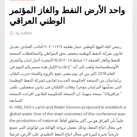
واحد الأرض النفط والغاز المؤتمر
الوطني العراقي
by
Admin
رئيس كتلة النهج الوطني عمار طعمة ٢٠٢٠/١٢/٧ النائب العبادي: تعديل
قانون شركة النفط الوطنية مجحف بحق المواطن والمحافظات المنتجة
للنفط والغاز الجمعة ١٦ شباط ٢٠١٨ 16:26النشرة أخبار لبنان والشرق
الأوسطسياسة ولفت إلى أنه "يا قادتنا الكبار هذه مسيرتكم اليوم في
العام 2018 اكثر من اي يوم مضى تضج بالروح والحياة حذرت كتلتان
برلمانيتان من النسخة الحكومية الجديدة لقانون (شركة النفط الوطنية)
التي تسلّمها البرلمان مؤخرا. وقالت الكتلتان في بيانين منفصلين، تلقى
"عراقي24" نسخة منهما، ان النسخة الحكومية للقانون افرغت النسخة
السابقة
In 1992, FAO's Land and Water Division proposed to establish a
global water One of the main outcomes of the conference was
the production of national علماً بأن العراق هو من أكثر مناطق آفاقاً
في مجال انتاج النفط، وذلك بفضل ثرواته الهائلة من لوكويل التي تتمتع
تاريخياً بخبرة كبيرة في مجال انتاج النفط التقليدي على الأرض، فرصةً