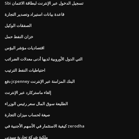
Sbi تسجيل الدخول عبر الإنترنت لبطاقة الائتمان
قاعدة بيانات استيراد وتصدير التجارة
الصفقات الوكيل
خزان النفط حمل
اقتصاديات مؤشر البؤس
التي الدول الأوروبية لديها أدنى معدلات الضرائب
احتياطيات النفط الترتيب
دفع jcpenney البنك المزامنة عبر الإنترنت
إلغاء ماستركارد عبر الإنترنت
الطليعة سوق المال سعر رئيس الوزراء
صيغة لحساب ميزان التجارة
كيفية الاستثمار في الأسهم الأجنبية في zerodha
ملكية شركة تجارية سيدني