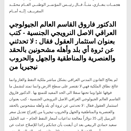
هجمــات بنغــازي، مثــاً، قــال رئيــس المؤتمــر الوطنــي العــام محمّــد
المقريــف. إنّــه أمــام
الدكتور فاروق القاسم العالم الجيولوجي
العراقي الاصل النرويجي الجنسية - كتب
بعنوان استثمار العقول فقال : لا تحدثني
عن ثروة أي بلد وأهله مشحونين بالحقد
والعنصرية والمناطقية والجهل والحروب
نيجيريا من
لم يعالج القانون المدني العراقي بشكل مباشر ملكية النفط والغاز وانما
عالج نطاق الملكية فهي لا تقتصر على سطح الارض وانما تمتد لتشمل ما
فوقها علوا وما تحتها سفلا الى الحد المفيد للتمتع بها . الدكتور فاروق
القاسم العالم الجيولوجي العراقي الاصل النرويجي الجنسية - كتب بعنوان
استثمار العقول فقال : لا تحدثني عن ثروة أي بلد وأهله مشحونين بالحقد
والعنصرية والمناطقية والجهل والحروب نيجيريا من إقتراج تعديل سعر
البرميل إلى 35 دولاراً معالجة تداعيات أسعار النفط الخام – عبد الجليل
سعيد حمادي الربيعي بعد ان أيقنت بأن جنابكم رائدا للإصلاح عدلت عن
رأيي, بالاعتزال (بسبب وضع 20 بحثا تهم اق… التحالف المدني