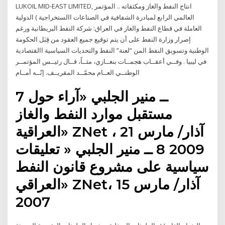
LUKOIL MID-EAST LIMITED, انتاج النفط والغاز ومكثفاته .. المؤتمر
العالمي الرابع لمبادرة الشفافية في الصناعات االستخراجية ) الدولية
العاملة في قطاع النفط والغاز في العراق: شركة النفط البريطانية ورغم
إصرار وزارة النفط على أن يتم توقيع جميع العقود من قِبَل الحكومة
الوطنية وتسويق النفط المن “لعنة” النفط والتحديات السياسية االقتصادية
في ليبيا . وفــي أعقــاب هجمــات بنغــازي، مثــاً، قــال رئيــس المؤتمــر
الوطنــي العــام محمّــد المقريــف. إنّــه أمــام
7 ــ منير الجلبي «آراء حول
مستقبل موارد النفط والغاز
العراقية» ZNet ، 21 آذار/ مارس
2009 8 ــ منير الجلبي « تعليقات
سياسية على مشروع قانون النفط
العراقي» ZNet، 15 آذار/ مارس
2007