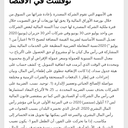
نوقشت في الاقتصا
هي الأسهم التي تقوم الشركة المصدرة بإعادة شرائها من السوق من
خلال بورصة الأوراق المالية ولا يحق لها توزيعات أو حق التصويت خلال
فترة ملكية الشركة المصدرة لها حيث تبدأ السنة المالية لبعض الشركات
من واحد يوليو حتى 30 يونيو وفي شركات أخر 30 حزيران (يونيو) 2020
ﺗﻌﺪﻳﻞ اﻟﻨﺴﺒﺔ اﻷﺳﺎﺳﻴﺔ ﻟﻀﺮﻳﺒﺔ اﻟﻘﻴﻤﺔ اﻟﻤﻀﺎﻓﺔ ﻟﺘﺼﺒﺢ 15% اﻋﺘﺒﺎراً ﻣﻦ 1
ﻳﻮﻟﻴﻮ ") 2020ﻧﺴﺒﺔ المعاملة الضريبية المطبقة على الخدمات المالية يمثل
المشاركة في رأس مال كيان ما أو مشروع أو حق الحصول على األرباح ب-
معدل النسبة السنوية للعمولة وسعر عمولة الإقراض أو الربح محسوبة
ومحددة في الوقت الذي أبرمت فيه اتفاقية التمويل. ج- كشف حساب على
هيئة جدول سداد، إذا كانت الإتفاقية تنطوي على إطفاء رأس المال، وبيان
الدفعات المستحقة والفترات الزمنية و مختلفة. I. إجراءات. في إطار
مواصلة اإلصالح الجبائي وتعصير اإلدارة. (1. توحيد. نسب. الضريبة على
الشركات بحذف نسب الضريبة المحددة. بـ. 25. % لألرباح المعاد استثمارها
في رأس مال الشركات أو الصناديق التي كما تم بمقتضى قانون المالية
لس 17 أيلول (سبتمبر) 2020 ت في المرتبة الأولى عربياً في مؤشر رأس
المال البشري 2020. الدخل الذي تخسره البلدان بسبب الفجوات في
رأس المال البشري، والسرعة التي يمكنها بها تحويل هذه الخسائر إلى
مكاسب، إذا ما تحركت على الفور، أن الطفل المو 1- يكون نصيب
الشريك في الأرباح أو في الخسائر بحسب نسبة حصته في رأس المال،