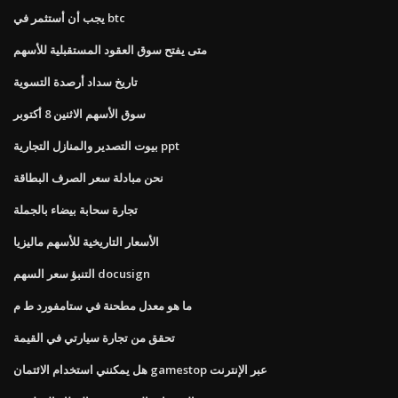
يجب أن أستثمر في btc
متى يفتح سوق العقود المستقبلية للأسهم
تاريخ سداد أرصدة التسوية
سوق الأسهم الاثنين 8 أكتوبر
بيوت التصدير والمنازل التجارية ppt
نحن مبادلة سعر الصرف البطاقة
تجارة سحابة بيضاء بالجملة
الأسعار التاريخية للأسهم ماليزيا
التنبؤ سعر السهم docusign
ما هو معدل مطحنة في ستامفورد ط م
تحقق من تجارة سيارتي في القيمة
هل يمكنني استخدام الائتمان gamestop عبر الإنترنت