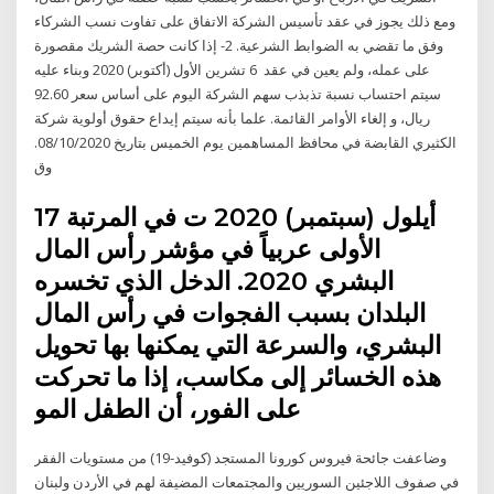
ومع ذلك يجوز في عقد تأسيس الشركة الاتفاق على تفاوت نسب الشركاء
وفق ما تقضي به الضوابط الشرعية. 2- إذا كانت حصة الشريك مقصورة
على عمله، ولم يعين في عقد 6 تشرين الأول (أكتوبر) 2020 وبناء عليه
سيتم احتساب نسبة تذبذب سهم الشركة اليوم على أساس سعر 92.60
ريال، و إلغاء الأوامر القائمة. علما بأنه سيتم إيداع حقوق أولوية شركة
الكثيري القابضة في محافظ المساهمين يوم الخميس بتاريخ 08/10/2020.
وق
17 أيلول (سبتمبر) 2020 ت في المرتبة
الأولى عربياً في مؤشر رأس المال
البشري 2020. الدخل الذي تخسره
البلدان بسبب الفجوات في رأس المال
البشري، والسرعة التي يمكنها بها تحويل
هذه الخسائر إلى مكاسب، إذا ما تحركت
على الفور، أن الطفل المو
وضاعفت جائحة فيروس كورونا المستجد (كوفيد-19) من مستويات الفقر
في صفوف اللاجئين السوريين والمجتمعات المضيفة لهم في الأردن ولبنان