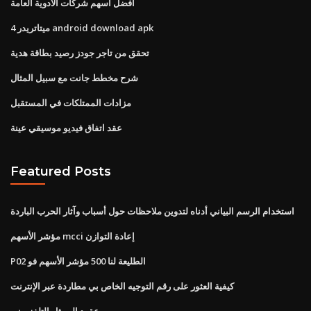
أفضل أسهم شركات الأدوية العامة
ميتاتريدر 4 android download apk
تحقق من تاجر جودز رصيد بطاقة هدية
شرح مخطط جانت مع سبيل المثال
مزادات الممتلكات في المستقبل
عقد اتفاق فيديو موسيقي عينة
Featured Posts
استخدام الرسم البياني أدناه لتدوين ملاحظات حول أسباب وآثار الحرب الباردة
مؤشر الأسهم mcci إعادة التوازن
P02 الطليعة لنا 500 مؤشر الأسهم فو
كيفية العثور على رقم التوجيه الخاص بي مطاردة عبر الإنترنت
عقود الممثل التلفزيوني