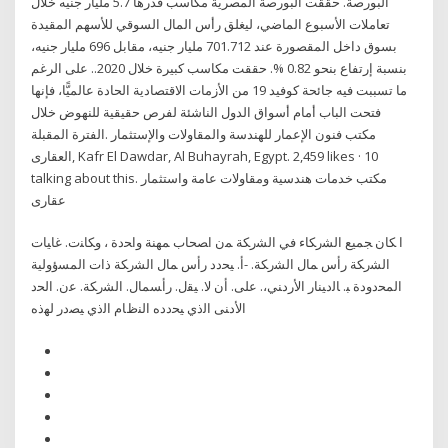
البورصة. حققت البورصة المصرية مكاسب قدرها 5.7 مليار جنيه خلال
تعاملات الأسبوع الماضي، ليغلق رأس المال السوقي للأسهم المقيدة
بسوق داخل المقصورة عند 701.712 مليار جنيه، مقابل 696 مليار جنيه،
بنسبة إرتفاع بنحو 0.82 %. حققت مكاسب كبيرة خلال 2020.. على الرغم
ما تسببت فيه جائحة كوفيد 19 من الأزمات الاقتصادية الحادة عالميًّا، فإنها
فتحت الباب أمام أسواق الدول الناشئة لفرص حقيقية للنهوض خلال
الفترة المقبلة. ‎مكتب فنون الإعمار للهندسة والمقاولات والإستثمار
العقارى‎, Kafr El Dawdar, Al Buhayrah, Egypt. 2,459 likes · 10
talking about this. ‎مكتب خدمات هندسية ومقاولات عامة واستثمار
ﺍ ﻜﺎﻥ ﺠﻤﻴﻊ ﺍﻟﺸﺭﻜﺎﺀ ﻓﻲ ﺍﻟﺸﺭﻜﺔ ﻤﻥ ﺍﺼﺤﺎﺏ ﻤﻬﻨﺔ ﻭﺍﺤﺩﺓ ، ﻭﻜﺎﻨﺕ. ﻏﺎﻴﺎﺕ
ﺍﻟﺸﺭﻜﺔ ﺭﺃﺱ ﻤﺎل ﺍﻟﺸﺭﻜﺔ. -ﺃ. ﻴﺤﺩﺩ ﺭﺃﺱ ﻤﺎل ﺍﻟﺸﺭﻜﺔ ﺫﺍﺕ ﺍﻟﻤﺴﺅﻭﻟﻴﺔ
ﺍﻟﻤﺤﺩﻭﺩﺓ ﺒ. ﺎﻟﺩﻴﻨﺎﺭ ﺍﻷﺭﺩﻨﻲ،. ﻋﻠﻰ. ﺃﻥ ﻻ. ﻴﻘل. ﺭﺃﺴﻤﺎل. ﺍﻟﺸﺭﻜﺔ. ﻋﻥ. ﺍﻟﺤﺩ
ﺍﻷﺩﻨﻰ ﺍﻟﺫﻱ ﻴﺤﺩﺩﻩ ﺍﻟﻨﻅﺎﻡ ﺍﻟﺫﻱ ﻴﺼﺩﺭ ﻟﻬﺫﻩ