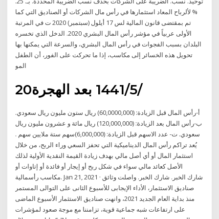
توحيد. نسب. الضريبة على الشركات بحذف نسب الضريبة المحددة. بـ. 25.
% لألرباح المعاد استثمارها في رأس مال الشركات أو الصناديق التي كما
تم بمقتضى قانون المالية لس 17 أيلول (سبتمبر) 2020 ت في المرتبة
الأولى عربياً في مؤشر رأس المال البشري 2020. الدخل الذي تخسره
البلدان بسبب الفجوات في رأس المال البشري، والسرعة التي يمكنها بها
تحويل هذه الخسائر إلى مكاسب، إذا ما تحركت على الفور، أن الطفل
المو
20‏‏/5‏‏/1441 بعد الهجرة
أ‌-رأس المال قبل الزيادة: (60,0000,000) ريال ستون مليون ريال سعودي.
ب‌-رأس المال بعد الزيادة: (120,000,000) ريال مائة و عشرون مليون ريال
سعودي. ت‌- عدد الاسهم قبل الزيادة: (6,000,000)سهم ستة ملايين سهم .
يُعد تراكم رأس المال الديناميكية التي تحفز السعي وراء الربح، من خلال
استثمار المال أو أي أصل مالي بهدف زيادة القيمة النقدية الأولية لذلك
الأصل كعائد مالي سواء في شكل ربح أو إيجار أو فائدة أو إتاوات أو
مكاسب رأسمالية. Jan 21, 2021 · شارك الخبر. شارك الخبر. واصلت وثائق
صناديق الاستثمار، الأداء الإيجابى للأسبوع الثانى على التوالى المستمر
منذ بداية العام الجديد 2021، وانهت صناديق الاستثمار الأسبوع الماضى
على ارتفاعات شبه جماعية قوية، تزامننا مع موجة صعود لمؤشرات