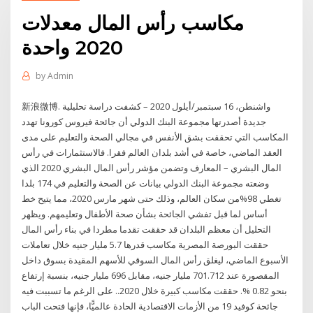
مكاسب رأس المال معدلات
2020 واحدة
by
Admin
新浪微博. واشنطن، 16 سبتمبر/أيلول 2020 – كشفت دراسة تحليلية
جديدة أصدرتها مجموعة البنك الدولي أن جائحة فيروس كورونا تهدد
المكاسب التي تحققت بشق الأنفس في مجالي الصحة والتعليم على مدى
العقد الماضي، خاصة في أشد بلدان العالم فقرا. فالاستثمارات في رأس
المال البشري – المعارف وتضمن مؤشر رأس المال البشري 2020 الذي
وضعته مجموعة البنك الدولي بيانات عن الصحة والتعليم في 174 بلدا
تغطي 98%من سكان العالم، وذلك حتى شهر مارس 2020، مما يتيح خط
أساس لما قبل تفشي الجائحة بشأن صحة الأطفال وتعليمهم. ويظهر
التحليل أن معظم البلدان قد حققت تقدما مطردا في بناء رأس المال
حققت البورصة المصرية مكاسب قدرها 5.7 مليار جنيه خلال تعاملات
الأسبوع الماضي، ليغلق رأس المال السوقي للأسهم المقيدة بسوق داخل
المقصورة عند 701.712 مليار جنيه، مقابل 696 مليار جنيه، بنسبة إرتفاع
بنحو 0.82 %. حققت مكاسب كبيرة خلال 2020.. على الرغم ما تسببت فيه
جائحة كوفيد 19 من الأزمات الاقتصادية الحادة عالميًّا، فإنها فتحت الباب