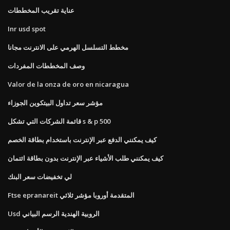
عناية تقريب المخططات
Inr usd spot
مخطط التسلسل الهرمي على الانترنت مجانا
وصف المخططات المفردات
Valor de la onza de oro en nicaragua
مؤشر سعر تداول البيتكوين الجوزاء
قائمة الشركات التي تشكل s & p 500
كيف يمكنني الدفع عبر الإنترنت باستخدام بطاقة الخصم
كيف يمكنني طلب الأشياء عبر الإنترنت بدون بطاقة ائتمان
لي تخفيضات سعر البنك
Ftse epranareit المتقدمة أوروبا مؤشر ثلاثي
Usd الروبية الهندية الرسم البياني