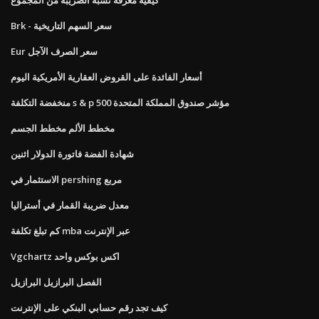
Brk - سعر السهم التاريخية
Eur سعر الصرف الآجل
أسعار الفائدة على القروض العقارية الأمريكية اليوم
منخفضة التكلفة s & p 500 مؤشر صندوق المملكة المتحدة
مخطط الألم مخطط الجسم
شهادة الفضة فاتورة الدولار اثنين
الاستثمار في pershing مربع
معدل ضريبة القمار في أستراليا
كم تبلغ تكلفة mba عبر الإنترنت
Vgchartz اكس بوكس ​​واحد
الفصل البرازيل البرازيل
كيف تجد رقم حسابي البنكي على الإنترنت