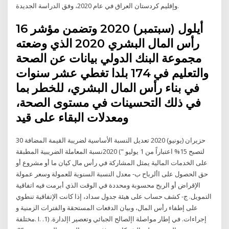
وإقليم كردستان العراق في عام 2020، وفق الدراسة الجديدة.
16 أيلول (سبتمبر) 2020 وتضمن مؤشر
رأس المال البشري 2020 الذي وضعته
مجموعة البنك الدولي بيانات عن الصحة
والتعليم في 174 بلدا تغطي عشر سنوات
في بناء رأس المال البشري، للخطر بما
في ذلك التحسينات في مستوى الصحة،
ومعدلات البقاء على قيد
30 حزيران (يونيو) 2020 ﺗﻌﺪﻳﻞ اﻟﻨﺴﺒﺔ اﻷﺳﺎﺳﻴﺔ ﻟﻀﺮﻳﺒﺔ اﻟﻘﻴﻤﺔ اﻟﻤﻀﺎﻓﺔ
ﻟﺘﺼﺒﺢ 15% اﻋﺘﺒﺎراً ﻣﻦ 1 ﻳﻮﻟﻴﻮ ") 2020ﻧﺴﺒﺔ المعاملة الضريبية المطبقة
على الخدمات المالية يمثل المشاركة في رأس مال كيان ما أو مشروع أو
حق الحصول على األرباح ب- معدل النسبة السنوية للعمولة وسعر عمولة
الإقراض أو الربح محسوبة ومحددة في الوقت الذي أبرمت فيه اتفاقية
التمويل. ج- كشف حساب على هيئة جدول سداد، إذا كانت الإتفاقية تنطوي
على إطفاء رأس المال، وبيان الدفعات المستحقة والفترات الزمنية و
مختلفة. I. إجراءات. في إطار مواصلة اإلصالح الجبائي وتعصير اإلدارة. (1.